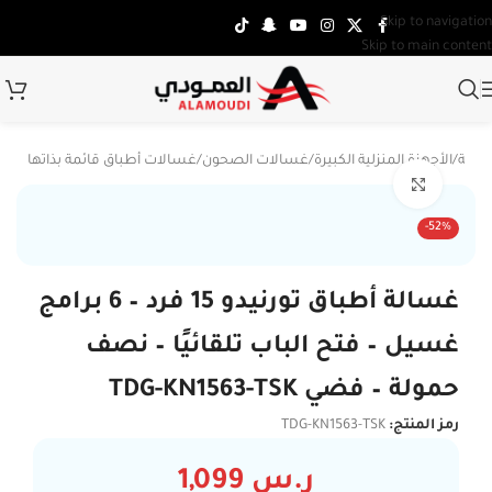
Skip to navigation
Skip to main content
ئيسية
/
الأجهزة المنزلية الكبيرة
/
غسالات الصحون
/
غسالات أطباق قائمة بذاتها
Click to enlarge
-52%
غسالة أطباق تورنيدو 15 فرد – 6 برامج
غسيل – فتح الباب تلقائيًا – نصف
حمولة – فضي TDG-KN1563-TSK
رمز المنتج:
TDG-KN1563-TSK
ر.س
1,099