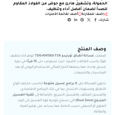
الحمولة، وتشغيل هادئ مع حوض من الفولاذ المقاوم
للصدأ لضمان أفضل أداء وتنظيف.
اضف للمقارنة
أضف لقائمة الأمنيات
شارك:
وصف المنتج
صُممت
غسالة أطباق تورنيدو TDG-KN1563-TSK
لتوفر أداء تنظيف
قويًا يناسب العائلات الكبيرة، حيث تستوعب حتى
15 فردًا
في دورة
غسيل واحدة، مما يجعلها الخيار المثالي للاستخدام اليومي أو بعد
المناسبات والتجمعات.
تحتوي الغسالة على
6 برامج غسيل متنوعة
لتناسب مختلف أنواع
الأطباق ومستويات الاتساخ، بما في ذلك البرنامج الاقتصادي،
والغسيل المكثف، والغسيل السريع، بالإضافة إلى
تقنية الغسيل
المزدوج (Dual Zone)
التي تسمح بتوجيه قوة الغسيل إلى الرف
العلوي أو السفلي حسب الحاجة، مما يساعد على توفير المياه
والطاقة.