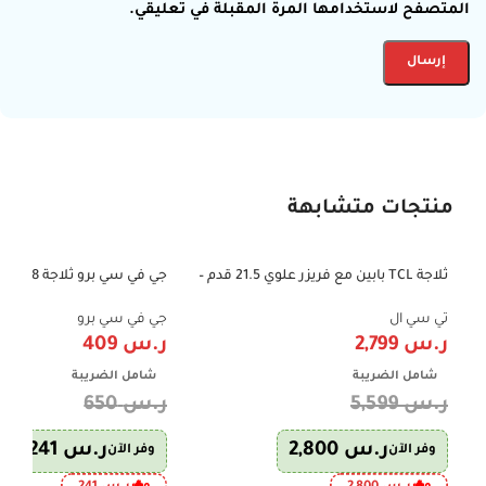
المتصفح لاستخدامها المرة المقبلة في تعليقي.
منتجات متشابهة
ثلاجة TCL بابين مع فريزر علوي 21.5 قدم –
-37%
-50%
606 لتر – إنفرتر – فضي – P787TMX
Green
تي سي ال
جي في سي برو
ر.س
2,799
ر.س
409
شامل الضريبة
شامل الضريبة
ر.س
5,599
ر.س
650
ر.س
2,800
ر.س
241
وفر الآن
وفر الآن