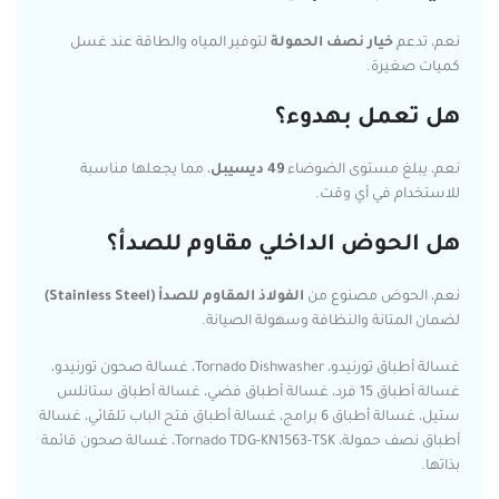
نعم، تدعم
خيار نصف الحمولة
لتوفير المياه والطاقة عند غسل
كميات صغيرة.
هل تعمل بهدوء؟
نعم، يبلغ مستوى الضوضاء
49 ديسيبل
، مما يجعلها مناسبة
للاستخدام في أي وقت.
هل الحوض الداخلي مقاوم للصدأ؟
نعم، الحوض مصنوع من
الفولاذ المقاوم للصدأ (Stainless Steel)
لضمان المتانة والنظافة وسهولة الصيانة.
غسالة أطباق تورنيدو، Tornado Dishwasher، غسالة صحون تورنيدو،
غسالة أطباق 15 فرد، غسالة أطباق فضي، غسالة أطباق ستانلس
ستيل، غسالة أطباق 6 برامج، غسالة أطباق فتح الباب تلقائي، غسالة
أطباق نصف حمولة، Tornado TDG-KN1563-TSK، غسالة صحون قائمة
بذاتها.