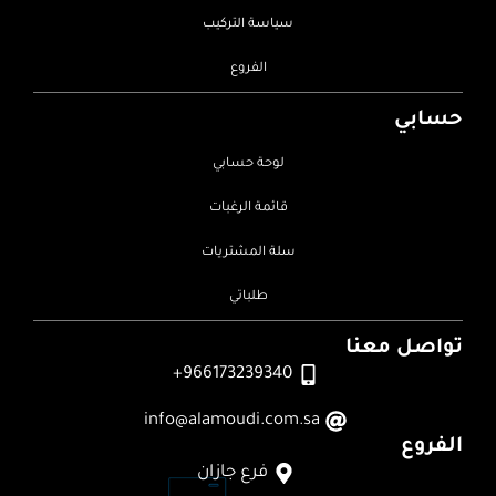
سياسة التركيب
الفروع
حسابي
لوحة حسابي
قائمة الرغبات
سلة المشتريات
طلباتي
تواصل معنا
966173239340+
info@alamoudi.com.sa
الفروع
فرع جازان