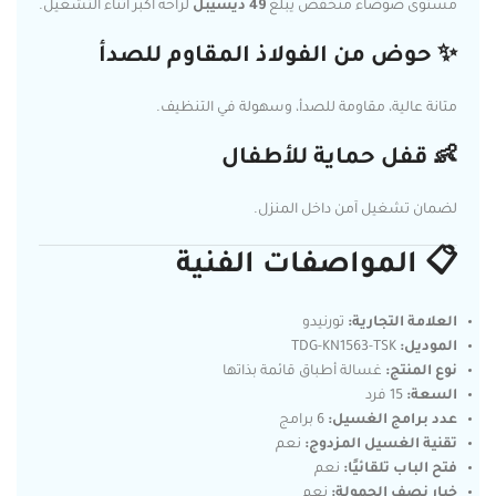
مستوى ضوضاء منخفض يبلغ
49 ديسيبل
لراحة أكبر أثناء التشغيل.
✨ حوض من الفولاذ المقاوم للصدأ
متانة عالية، مقاومة للصدأ، وسهولة في التنظيف.
👶 قفل حماية للأطفال
لضمان تشغيل آمن داخل المنزل.
📋 المواصفات الفنية
العلامة التجارية:
تورنيدو
الموديل:
TDG-KN1563-TSK
نوع المنتج:
غسالة أطباق قائمة بذاتها
السعة:
15 فرد
عدد برامج الغسيل:
6 برامج
تقنية الغسيل المزدوج:
نعم
فتح الباب تلقائيًا:
نعم
خيار نصف الحمولة:
نعم