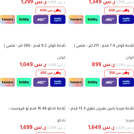
ر.س
1,349
ر.س
1,299
ر.س
1,999
ر.س
1,899
وفر
ر.س
650
وفر
ر.س
600
إضافة إلى السلة
إضافة إلى السلة
ثلاجة كولن 7.4 قدم – 211 لتر – فضي |
ثلاجة كولن 9.2 قدم – 260 لتر – فضي |
-30%
-28%
موديل 811102002
موديل 811102004
كولن
كولن
ر.س
899
ر.س
1,049
ر.س
1,249
ر.س
1,499
وفر
ر.س
350
وفر
ر.س
450
إضافة إلى السلة
إضافة إلى السلة
ثلاجة ميديا بابين بفريزر علوي 13.3 قدم –
ثلاجة نادكو 16.46 قدم نو فروست –
-26%
-38%
376 لتر – إنفرتر – نوفروست – شاشة
ستانلس ستيل – موديل NC510NF
تحكم خارجية – ستيل مصقول –
ميديا
نادكو
MDRT533MMU50D
ر.س
1,649
ر.س
1,699
ر.س
2,639
ر.س
2,299