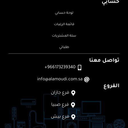
حسابي
لوحة حسابي
قائمة الرغبات
سلة المشتريات
طلباتي
تواصل معنا
966173239340+
info@alamoudi.com.sa
الفروع
فرع جازان
فرع صبيا
فرع بيش