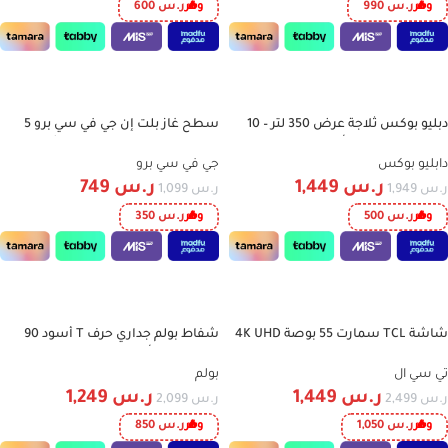
وفر
ر.س
990
وفر
ر.س
600
إضافة إلى السلة
إضافة إلى السلة
دبليو بوكس ثلاجة عرض 350 لتر – 10
سطح غاز بلت إن جي في سي برو 5
-32%
-26%
قدم – باب زجاجي – أسود – WBSC350H
عيون – مقاس 90×60 سم – شبك
خفيف أسود – موديل GVCSI-9060-3
دابليو بوكس
جي في سي برو
ر.س
1,449
ر.س
749
ر.س
1,949
ر.س
1,099
وفر
ر.س
500
وفر
ر.س
350
إضافة إلى السلة
إضافة إلى السلة
شاشة TCL سمارت 55 بوصة 4K UHD
شفاط بولم جداري حرف T أسود 90
-40%
-42%
LED مع Google TV وتحكم صوتي –
سم – تحكم أزرار – 3 سرعات – قوة
موديل 55P61L
شفط 1000 م³/ساعة – موديل T90-
تي سي ال
بولم
TOUCH-NERO
ر.س
1,449
ر.س
1,249
ر.س
2,499
ر.س
2,099
وفر
ر.س
1,050
وفر
ر.س
850