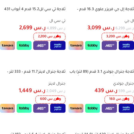
ثلاجة إل جي فريزر علوي 16.3 قدم –
ثلاجة تي سي لل15.2 قدم 4 أبواب 431
-45%
-51%
تبريد الباب +DoorCooling™ – ضاغط
لتر – فريزر سفلي – Dual Inverter –
إنفرتر ذكي – لون أسود مطفي
تحكم إلكتروني – لون فضي TRC-
ال جي
تي سي ال
P460YB1XS
ر.س
3,099
ر.س
2,699
ر.س
6,299
ر.س
4,899
وفر
ر.س
3,200
وفر
ر.س
2,200
إضافة إلى السلة
إضافة إلى السلة
ثلاجة جنرال جولدي 3.1 قدم (89 لتر) باب
ثلاجة جنرال لاينز 11.7 قدم – 333 لتر –
-29%
-27%
واحد – ميني ثلاجة بتصميم سلفر أنيق
بخار – ستيل | موديل GLR344NF
مع فريزر داخلي GR89DID
جنرال جولدي
جنرال لاينز
ر.س
439
ر.س
1,449
ر.س
599
ر.س
2,049
وفر
ر.س
160
وفر
ر.س
600
إضافة إلى السلة
إضافة إلى السلة