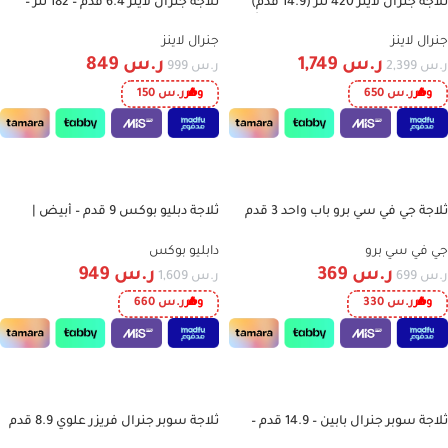
ثلاجة جنرال لاينز 420 لتر (14.9 قدم)
ثلاجة جنرال لاينز 6.4 قدم – 182 لتر –
-15%
-27%
بابين – نو فروست بتصميم ستيل أنيق
سلفر | موديل GLR182DF
وتبريد عالي الكفاءة GLR425NF
جنرال لاينز
جنرال لاينز
ر.س
1,749
ر.س
849
ر.س
2,399
ر.س
999
وفر
ر.س
650
وفر
ر.س
150
إضافة إلى السلة
إضافة إلى السلة
ثلاجة جي في سي برو باب واحد 3 قدم
ثلاجة دبليو بوكس 9 قدم – أبيض |
-41%
-47%
(86 لتر) – تصميم مدمج مع فريزر داخلي
موديل WBR280WL
– موديل GVCRF-140W
جي في سي برو
دابليو بوكس
ر.س
369
ر.س
949
ر.س
699
ر.س
1,609
وفر
ر.س
330
وفر
ر.س
660
إضافة إلى السلة
إضافة إلى السلة
ثلاجة سوبر جنرال بابين – 14.9 قدم –
ثلاجة سوبر جنرال فريزر علوي 8.9 قدم
-21%
-17%
420 لتر – إنفرتر – فضي – KSGR515iE
252 لتر – دي فروست – قفل ومفتاح –