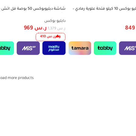
غسالة اتوماتيك دبليو بوكس 10 كيلو فتحة علوية رمادي –
-30%
W.Box 
تشغيل ويبوس – W.BOS50FHD
دابليو بوكس
84
ر.س
969
ر.س
1,379
وفر
ر.س
410
Load more products