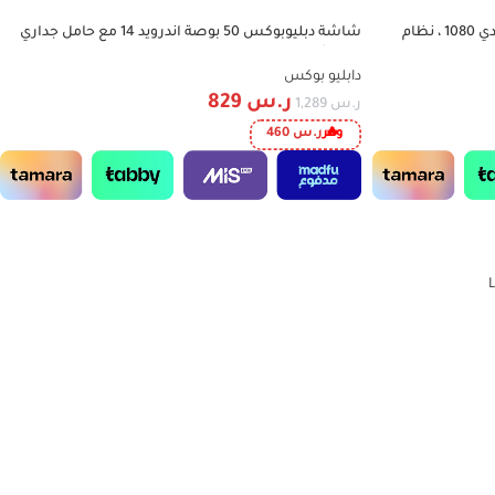
شاشة دبليوبوكس 50 بوصة فل اتش دي 1080 ، نظام
شاشة دبليوبوكس 50 بوصة اندرويد 14 مع حامل جداري
-36%
-يو اتش دي -WTV50S
دابليو بوكس
ر.س
829
ر.س
1,289
وفر
ر.س
460