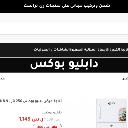
شحن وتركيب مجانى على منتجات زى تراست
زلية الكبيرة
الأجهزة المنزلية الصغيرة
الشاشات و الصوتيات
دابليو بوكس
وكس
عدد
ثلاجة ع
-29%
WBSC250H
دابليو بوكس
ر.س
1,149
ر.س
1,609
وفر
ر.س
460