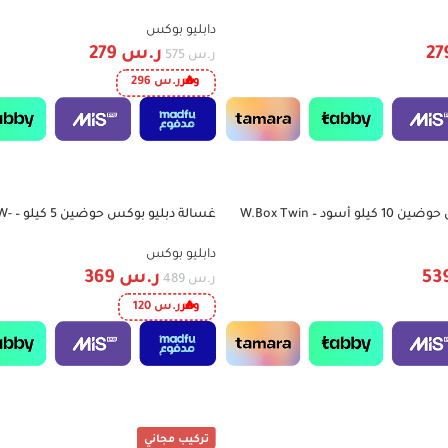
ادي- KWD-708
KWD707
دابليو بوكس
ر.س
279
ر.س
575
وفر
ر.س
296
غسالة دبليو بوكس حوضين 10 كيلو أسود – W.Box Twin
غسالة
-25%
5060
T
دابليو بوكس
ر.س
369
ر.س
489
وفر
ر.س
120
تركيب مجاني