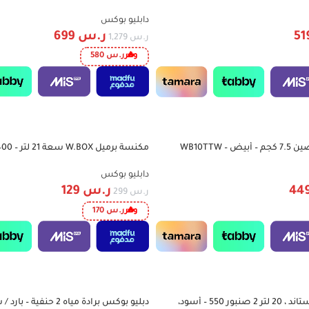
ثالية للعائلة
دابليو بوكس
ر.س
699
ر.س
1,279
وفر
ر.س
580
-57%
– RM-DVC21A
دابليو بوكس
ر.س
129
ر.س
299
وفر
ر.س
170
دبليو بوكس برادة ستاند ، 20 لتر 2 صنبور 550 – أسود،
دبليو بوكس برادة مياه 2 حن
-51%