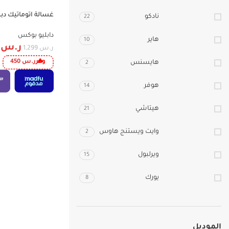
-35%
نادكو
22
WBTL15S Top Load
دابليو بوكس
هاير
10
ر.س
9
ر.س
1,299
وفر
ر.س
450
هايسنس
2
هوفر
14
هيتاشي
21
وايت ويستنج هاوس
2
ويرلبول
15
يورك
8
الموديل