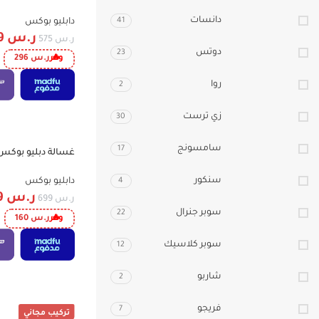
ستانسل ستيل، وصول ع
دانسات
41
دابليو بوكس
ر.س
279
ر.س
575
دوتس
23
وفر
ر.س
296
روا
2
زي ترست
30
سامسونج
17
-23%
ub WBTT13BLACK
سنكور
4
دابليو بوكس
ر.س
539
ر.س
699
سوبر جنرال
22
وفر
ر.س
160
سوبر كلاسيك
12
شاربو
2
فريجو
7
تركيب مجاني