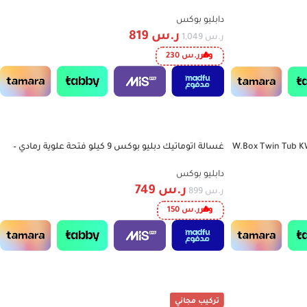
دابليو بوكس
ر.س
819
ر.س
1,049
وفر
ر.س
230
 دبليو بوكس حوضين 5 كيلو – W.Box Twin Tub KW-
غسالة اتوماتيك دبليو بوكس 9 كيلو فتحة علوية رمادي –
-17%
W.Box WBTL12S Top Load
دابليو بوكس
ر.س
749
ر.س
899
وفر
ر.س
150
تركيب مجاني