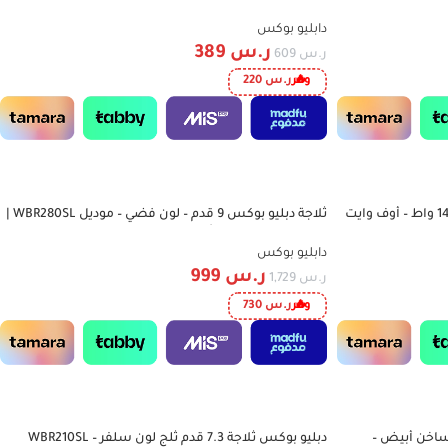
دابليو بوكس
ر.س
389
ر.س
609
وفر
ر.س
220
مكنسة برميل W.BOX سعة 21 لتر – 1400 واط – أوف وايت
ثلاجة دبليو بوكس 9 قدم – لون فضي – موديل WBR280SL |
-42%
تبريد عملي وتصميم أنيق لمطبخك
دابليو بوكس
ر.س
999
ر.س
1,729
وفر
ر.س
730
فية – بارد / ساخن أبيض –
دبليو بوكس ثلاجة 7.3 قدم ثلج لون سلفر – WBR210SL
-22%