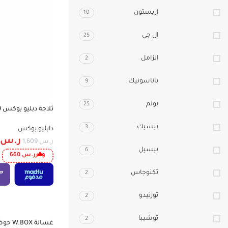
اريستون
10
ال جي
25
الزامل
2
باناسونيك
9
بولم
25
ثلاجة دبليو بوكس 9 قدم – أبيض | موديل WBR280WL
-41%
بيسيك
3
دابليو بوكس
ر.س
ر.س
1,609
بيسيل
6
وفر
ر.س
660
تكنوجاس
2
تورنيدو
2
توشيبا
2
-35%