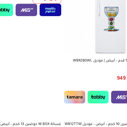
949
غسالة W.BOX حوضين 10 كجم – أبيض – موديل WB12TTW
غسالة W.BOX حوضين 13 كجم – أبيض/رمادي – WB15TTW
-45%