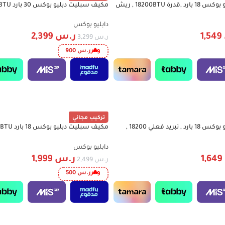
مكيف سبليت دبليو بوكس 18 بارد ,قدرة 18200BTU , ريش
-27%
ذهبية , تربو WBAC30HL
دابليو بوكس
1,549
ر.س
2,399
ر.س
3,299
وفر
ر.س
900
تركيب مجاني
مكيف سبليت دبليو بوكس 18 بارد , تبريد فعلي 18200 ,
-20%
 4 اتجاهات S-WB1801IN
تربو WBAC20HL
دابليو بوكس
1,649
ر.س
1,999
ر.س
2,499
وفر
ر.س
500