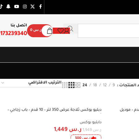
اتصل بنا
ر.س
0
173239340
 المنتجات
9
12
18
24
رض دبليو بوكس 250 لتر – 8.9 قدم – موديل
دبليو بوكس ثلاجة عرض 350 لتر – 10 قدم – باب زجاجي –
-26%
أسود – WBSC350H
دابليو بوكس
ر.س
1,449
ر.س
1,949
وفر
ر.س
500