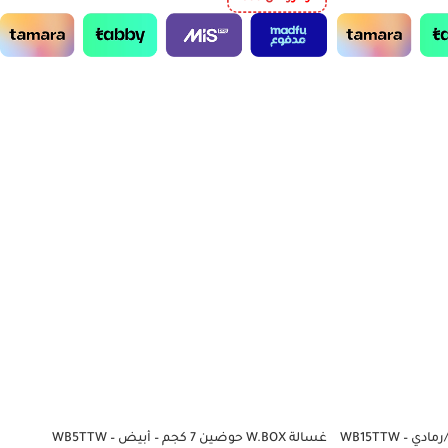
غسالة W.BOX حوضين 7 كجم – أبيض – WB5TTW
-36%