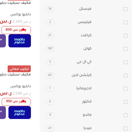
-34%
ذهبية , تربو WBAC19HL
فيستل
16
دابليو بوكس
ر.س
ر.س
2,349
فيليبس
2
وفر
ر.س
800
كرافت
21
كولن
187
كي ال جي
5
تركيب مجاني
-37%
كيتشن لاين
45
ريش ذهبية , تربو , انفرتر , توزيع
دابليو بوكس
لاجيرمانيا
1
ر.س
ر.س
2,599
لاكتور
وفر
ر.س
950
4
ماندو
9
ميديا
41