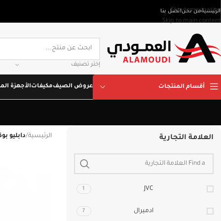
Skip to navigation
الرئيسية
من نحن
اتصل بنا
Skip to main content
إختر تصنيف
عروض الصيف
مكيفات
الأجهزة المن
أقسام المنتجات
الرئيسية
/
دابليو ب
العلامة التجارية
JVC
1
ادميرال
7