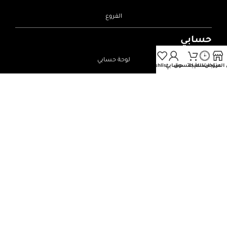
الفروع
حسابي
لوحة حسابي
المنتجات
عروض الميجا
سلة التسوق
حسابي
Wishlist
قائمة الرغبات
سلة المشتريات
طلباتي
تواصل معنا
966173239340+
info@alamoudi.com.sa
الفروع
فرع جازان
فرع صبيا