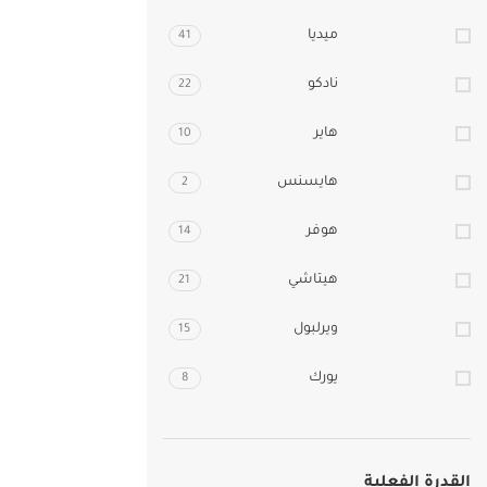
ميديا
41
نادكو
22
هاير
10
هايسنس
2
هوفر
14
هيتاشي
21
ويرلبول
15
يورك
8
القدرة الفعلية