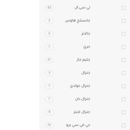
تي سي ال
62
جاسنتج هاوس
2
جالانز
5
جري
1
جليم جاز
21
جنرال
3
جنرال جولدي
1
جنرال دان
1
جنرال لاينز
9
جي في سي برو
72