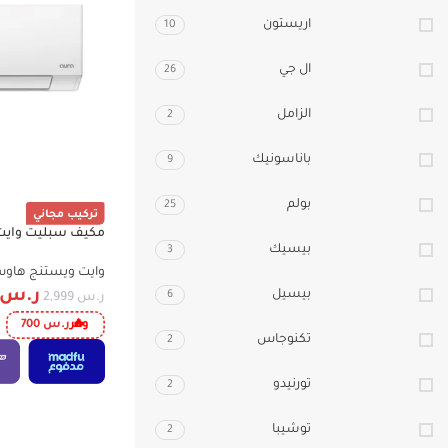
اريستون
10
ال جي
26
الزامل
2
باناسونيك
9
بولم
25
تركيب مجاني
-23%
بيسيك
3
WiFi , ريش ذهبية WWS24Z24I/C
وايت ويستنج هاو
ر.س
بيسيل
6
ر.س
2,999
وفر
ر.س
700
تكنوجاس
2
تورنيدو
2
توشيبا
2