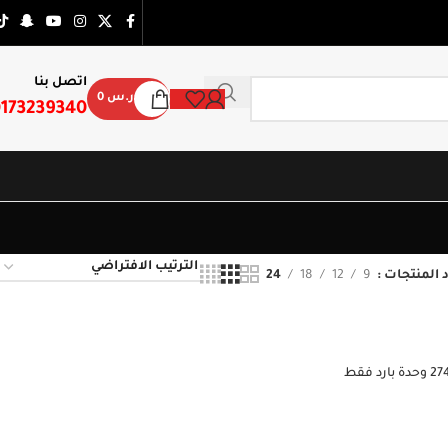
اتصل بنا
ر.س
0
173239340
 المنتجات
9
12
18
24
مكيف سبليت وايت وستنجهاوس 27400 وحدة بارد فقط