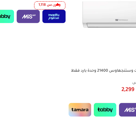
وفر
ر.س
1,118
مكيف سبليت وايت وستنجهاوس 21400 وحدة بارد فقط
س
2,299