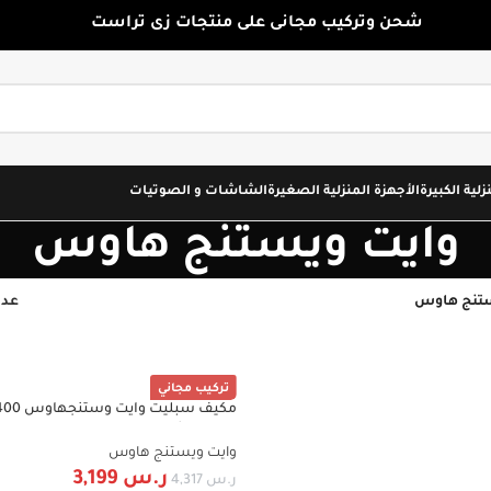
شحن وتركيب مجانى على منتجات زى تراست
زلية الكبيرة
الأجهزة المنزلية الصغيرة
الشاشات و الصوتيات
وايت ويستنج هاوس
ستنج هاوس
عدد
تركيب مجاني
-26%
WiFi , ريش ذهبية WWS30Z24I/C
وايت ويستنج هاوس
ر.س
3,199
ر.س
4,317