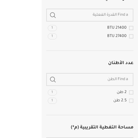
21400 BTU
1
27400 BTU
1
عدد الأطنان
2 طن
1
2.5 طن
1
مساحة التغطية التقريبية (م²)