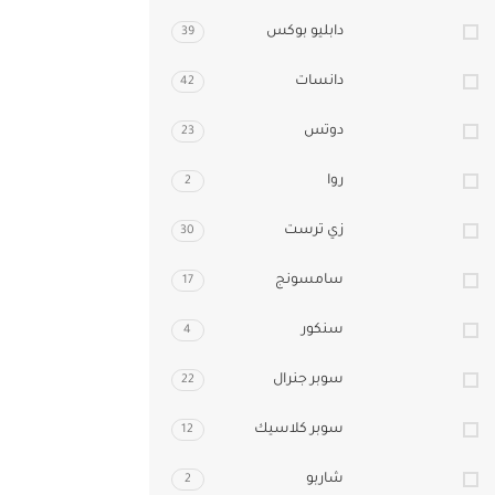
دابليو بوكس
39
دانسات
42
دوتس
23
روا
2
زي ترست
30
سامسونج
17
سنكور
4
سوبر جنرال
22
سوبر كلاسيك
12
شاربو
2