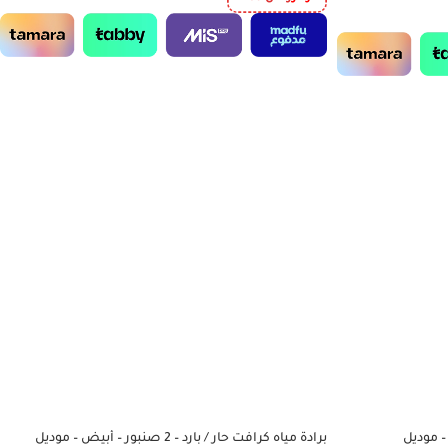
 23 لتر – 2200 واط – موديل
برادة مياه كرافت حار / بارد – 2 صنبور – أبيض – موديل
-38%