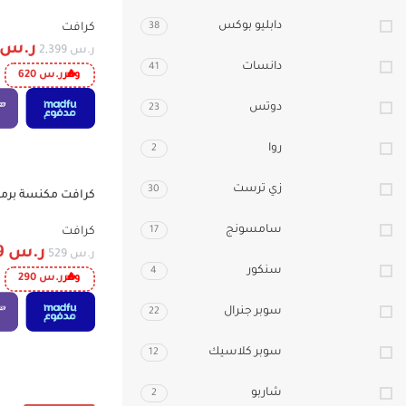
CRK122SINV
دابليو بوكس
38
كرافت
ر.س
ر.س
2,399
دانسات
41
وفر
ر.س
620
دوتس
23
روا
2
زي ترست
30
-55%
CDVC18L1800WM
سامسونج
17
كرافت
ر.س
239
ر.س
529
سنكور
4
وفر
ر.س
290
سوبر جنرال
22
سوبر كلاسيك
12
شاربو
2