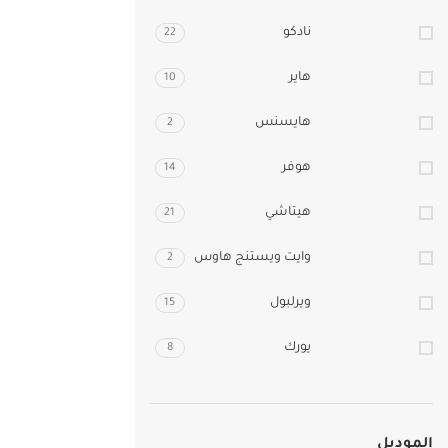
نادكو
22
هاير
10
هايسنس
2
هوفر
14
هيتاشي
21
وايت ويستنج هاوس
2
ويرلبول
15
يورك
8
الموديل