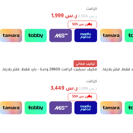
تنشيف – فضي – CWF10W6DHSL
كرافت
ر.س
1,999
ر.س
2,504
وفر
ر.س
505
تركيب مجاني
272 وحدة – بارد فقط, فلتر بلازما,
مكيف سبليت كرافت 28600 وحدة – بارد فقط, فلتر بلازما,
-14%
ريش ذهبية – CSAC36FE6T
كرافت
ر.س
3,449
ر.س
3,999
وفر
ر.س
550