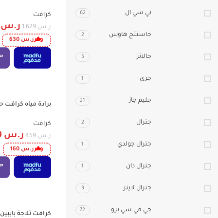
CDWS8P13PS2RW | تنظيف قوي وتقنيات ذكية لراحة يومية
تي سي ال
62
كرافت
ر.س
9
ر.س
1,629
جاسنتج هاوس
2
وفر
ر.س
630
جالانز
5
جري
1
جليم جاز
21
-35%
CWD835SL
جنرال
2
كرافت
ر.س
299
ر.س
459
جنرال جولدي
1
وفر
ر.س
160
جنرال دان
1
جنرال لاينز
9
جي في سي برو
72
-26%