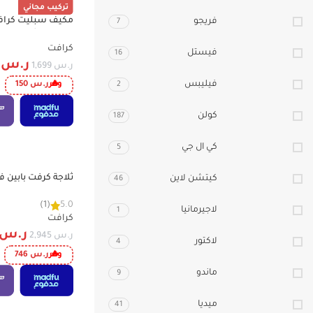
تركيب مجاني
فريجو
-9%
7
بلازما, ريش ذهبية – AC12FE6T
كرافت
فيستل
16
ر.س
9
ر.س
1,699
فيليبس
2
وفر
ر.س
150
كولن
187
كي ال جي
5
-25%
كيتشن لاين
46
CRK129SINV
(1)
5.0
لاجيرمانيا
1
كرافت
ر.س
ر.س
2,945
لاكتور
4
وفر
ر.س
746
ماندو
9
ميديا
41