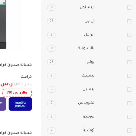
اريستون
9
ال جي
25
الزامل
2
باناسونيك
9
بولم
25
-38%
خاصية الفتح التلقائي – ست
بيسيك
3
كرافت
ر.س
9
ر.س
1,889
بيسيل
6
وفر
ر.س
710
تكنوجاس
2
تورنيدو
2
توشيبا
2
-39%