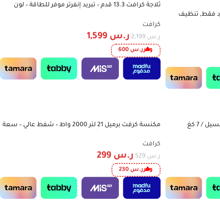
ثلاجة كرافت 13.3 قدم – تبريد إنفرتر موفر للطاقة – لون
-27%
1800 وحدة – بارد فقط, تنظيف
فضي غامق – موديل CRK117SINV
عودية ,
كرافت
ر.س
1,599
ر.س
2,199
وفر
ر.س
600
غسالة كرفت أوتوماتيك أمامية 12 كغ غسيل / 7 كغ
مكنسة كرفت برميل 21 لتر 2000 واط – شفط عالي – سعة
-43%
كبيرة – تصميم عملي – أحمر وأسود – موديل
CDVC21L2000WM
كرافت
ر.س
299
ر.س
529
وفر
ر.س
230