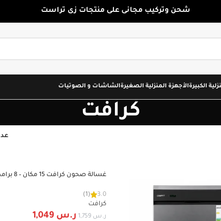
شحن وتركيب مجانى على منتجات زى تراست
زلية الكبيرة
الأجهزة المنزلية الصغيرة
الشاشات و الصوتيات
كرافت
عدد
غسالة صحون 
-40%
CDWS8P15PS3RS
(1)
3.0
كرافت
ر.س
1,049
ر.س
1,759