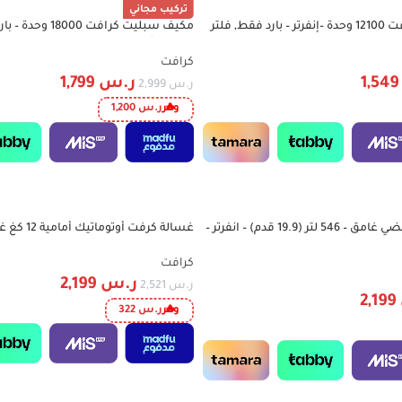
تركيب مجاني
مكيف سبليت كرافت 12100 وحدة –إنفرتر – بارد فقط, فلتر
مكيف سبليت كرافت 0
-40%
CS
ذاتي, ريش ذهبية, تبريد سريع, صناعة س
DW18E6AA3XTS00
كرافت
1,54
ر.س
1,799
ر.س
2,999
وفر
ر.س
1,200
ثلاجة كرفت بابين فضي غامق – 546 لتر (19.9 قدم) – انفرتر –
-13%
تنشيف – فضي | CWF12W7DHSL
كرافت
ر.س
2,199
ر.س
2,521
2,199
وفر
ر.س
322