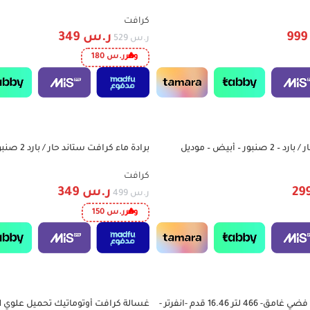
CDVC23L2200WM
كرافت
99
ر.س
349
ر.س
529
وفر
ر.س
180
برادة مياه كرافت حار / بارد – 2 صنبور – أبيض – موديل
برادة ماء كرا
-30%
CWD836SL
كرافت
ر.س
349
ر.س
499
وفر
ر.س
150
كرافت ثلاجة باببين فضي غامق- 466 لتر 16.46 قدم -انفرتر -
-26%