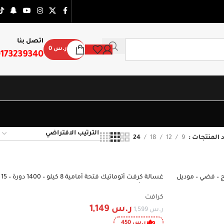
اتصل بنا
ر.س
0
173239340
 المنتجات
9
12
18
24
كرافت 15 مكان – 8 برامج – فضي – موديل
غسالة كرفت أتوماتيك فتحة أمامية 8 كيلو – 1400 دورة – 15
-28%
برنامج – أبيض – CWF80HW
كرافت
ر.س
1,149
ر.س
1,599
وفر
ر.س
450