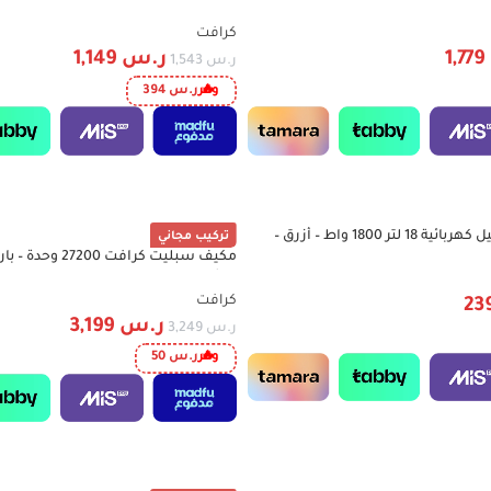
CRAFFT CWTL11HW
كرافت
1,779
ر.س
1,149
ر.س
1,543
وفر
ر.س
394
كرافت مكنسة برميل كهربائية 18 لتر 1800 واط – أزرق –
تركيب مجاني
مكيف سبليت كرافت 00
-2%
ريش ذهبية – CSAC30FE6T
كرافت
ر.س
3,199
ر.س
3,249
وفر
ر.س
50