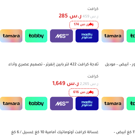
CWD834SL
كرافت
ر.س
285
ر.س
459
وفر
ر.س
174
فت ستاند حار / بارد 2 صنبور – أبيض – موديل
ثلاجة كرافت 422 لتر بابين إنفرتر – تصميم عصري وأداء
-27%
موفر للطاقة (CRK120SINV)
كرافت
ر.س
1,649
ر.س
2,265
وفر
ر.س
616
غسالة كرافت أوتوماتيك تحميل علوي 11 كغ أبيض –
غسالة كرافت أوتوماتيك أمامية 10 كغ غسيل / 6 كغ
-20%