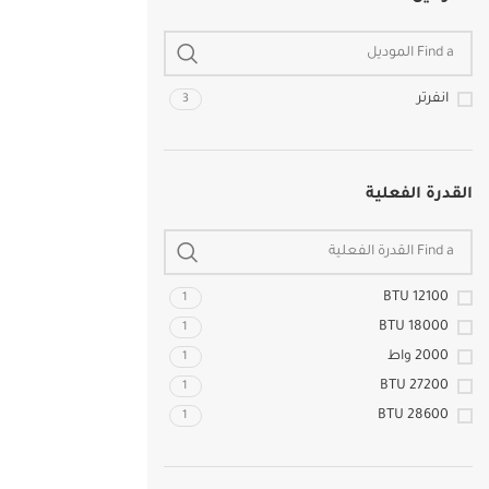
انفرتر
3
القدرة الفعلية
12100 BTU
1
18000 BTU
1
2000 واط
1
27200 BTU
1
28600 BTU
1