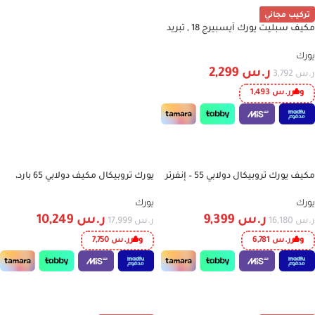
تركيب مجاني
مكيف سبليت يورك آيسبيرج 18 , تبريد
-39%
فقط, واي فاي, 17800 وحدة, ريش
ذهبية, فلتر – YHFE18XT3CFP-R5
يورك
لفة مواسير هدية
ر.س
2,299
ر.س
3,792
وفر
ر.س
1,493
إضافة إلى السلة
مكيف يورك تروبيكال دولابي 55 – إنفرتر
يورك تروبيكال مكيف دولابي 65 بارد،
-43%
-42%
– تبريد وتدفئة – واي فاي – موديل
انفرتر، قوة التبريد الفعلية 55000 وحدة،
YLKF55XL2FFB
تبريد وتدفئة، واي فاي – YLKF65XL2EFB
يورك
يورك
ر.س
9,399
ر.س
10,249
ر.س
16,180
ر.س
17,999
وفر
ر.س
6,781
وفر
ر.س
7,750
إضافة إلى السلة
إضافة إلى السلة