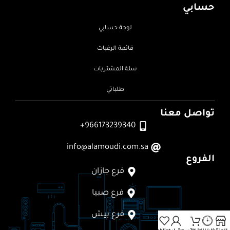
حسابي
لوحة حسابي
قائمة الرغبات
سلة المشتريات
طلباتي
تواصل معنا
966173239340+
info@alamoudi.com.sa
الفروع
فرع جازان
فرع صبيا
فرع بيش