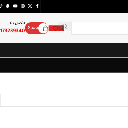
اتصل بنا
ر.س
0
173239340