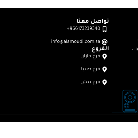
تواصل معنا
966173239340+
info@alamoudi.com.sa
الفروع
ات
فرع جازان
فرع صبيا
فرع بيش