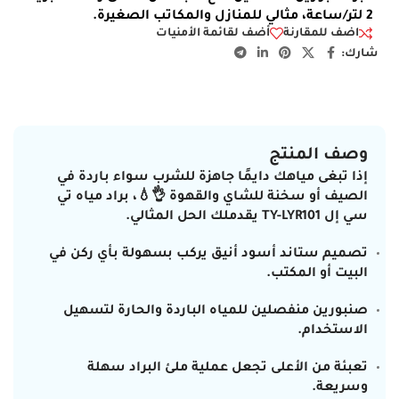
2 لتر/ساعة، مثالي للمنازل والمكاتب الصغيرة.
اضف للمقارنة
أضف لقائمة الأمنيات
شارك:
وصف المنتج
إذا تبغى مياهك دايمًا جاهزة للشرب سواء باردة في
الصيف أو سخنة للشاي والقهوة 👌💧،
براد مياه تي
سي إل TY-LYR101
يقدملك الحل المثالي.
تصميم
ستاند أسود
أنيق يركب بسهولة بأي ركن في
البيت أو المكتب.
صنبورين منفصلين
للمياه الباردة والحارة لتسهيل
الاستخدام.
تعبئة من الأعلى
تجعل عملية ملئ البراد سهلة
وسريعة.