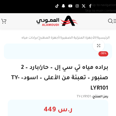
Skip to navigation
Skip to main content
الرئيسية
/
الأجهزة المنزلية الصغيرة
/
أجهزة المطبخ
/
برادات مياه
Click to enlarge
ضمان 5 س
-36%
براده مياه تي سي إل – حار/بارد – 2
صنبور – تعبئة من الأعلى – اسود– TY-
LYR101
رمز المنتج:
TY-LYR101
ر.س
449