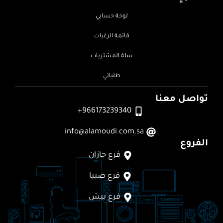
لوحة حسابي
قائمة الرغبات
سلة المشتريات
طلباتي
تواصل معنا
966173239340+
info@alamoudi.com.sa
الفروع
فرع جازان
فرع صبيا
فرع بيش