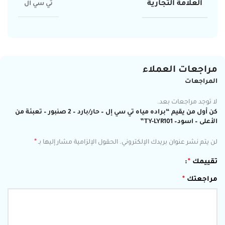
العلامة التجارية
تي سي ال
مراجعات العملاء
المراجعات
لا توجد مراجعات بعد.
كن أول من يقيم “براده مياه تي سي إل – حار/بارد – 2 صنبور – تعبئة من
الأعلى – اسود– TY-LYR101”
*
لن يتم نشر عنوان بريدك الإلكتروني.
الحقول الإلزامية مشار إليها بـ
تقييمك
*
مراجعتك
*