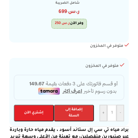
شامل الضريبة
ر.س
699
وفر الآن
ر.س
250
متوفر في المخزون
متوفر في المخزون
إضافة إلى
-
+
إشتري الآن
السلة
براد مياه تي سي إل ستاند أسود ، يقدم مياه
حارة وباردة
عبر صنبورين منفصلين، مع تعبئة من الأعلى وسعة تبريد