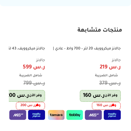
منتجات متشابهة
جالانز ميكروويف 20 لتر – 700 واط – عادي |
-25%
-42%
P70T20L-V2
وظيفة الشوي – D10043AP-B9
جالانز
جالانز
ر.س
219
ر.س
599
شامل الضريبة
شامل الضريبة
ر.س
379
ر.س
799
ر.س
160
ر.س
200
وفر الآن
وفر الآن
وفر
ر.س
160
وفر
ر.س
200
إضافة إلى السلة
إضافة إلى السلة