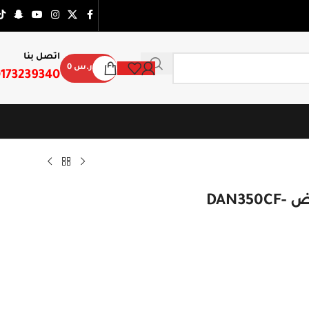
اتصل بنا
ر.س
0
173239340