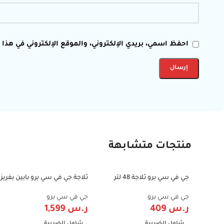
احفظ اسمي، بريدي الإلكتروني، والموقع الإلكتروني في هذا
منتجات متشابهة
جي في سي برو ثلاجة 48 لتر
ثلاجة جي في سي برو بابين بفريزر
-20%
-37%
,1.7قدم- GVRG-77 Green
علوي 15 قدم – لون أبيض |
750W
جي في سي برو
جي في سي برو
ر.س
409
ر.س
1,599
شامل الضريبة
شامل الضريبة