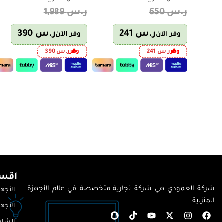
ر.س
650
ر.س
1,989
ر.س
241
ر.س
390
وفر الآن
وفر الآن
وفر
ر.س
241
وفر
ر.س
390
اقسا
شركة العمودي هي شركة تجارية متخصصة في عالم الأجهزة
الأجهز
المنزلية
الأجهز
الشاش