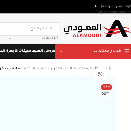
Skip to navigation
الرئيسية
من نحن
اتصل بنا
Skip to main content
إختر تصنيف
عروض الصيف
مكيفات
الأجهزة المن
أقسام المنتجات
الرئيسية
/
الأجهزة المنزلية الكبيرة
/
الفريزرات
/
فريزرات أفقية
/
دانسات فريزر- 03.5 قدم- لون أب
Click to enlarge
-32%
SOLD
OUT