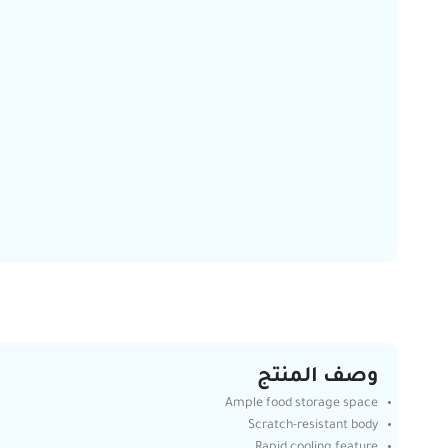
وصف المنتج
Ample food storage space
Scratch-resistant body
Rapid cooling feature