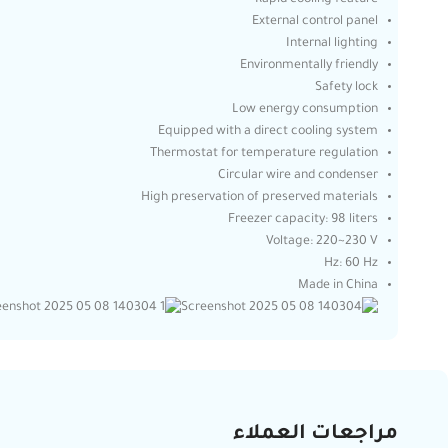
External control panel
Internal lighting
Environmentally friendly
Safety lock
Low energy consumption
Equipped with a direct cooling system
Thermostat for temperature regulation
Circular wire and condenser
High preservation of preserved materials
Freezer capacity: 98 liters
Voltage: 220~230 V
Hz: 60 Hz
Made in China
مراجعات العملاء