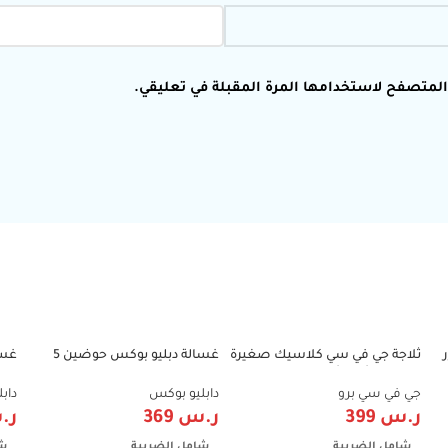
 المتصفح لاستخدامها المرة المقبلة في تعليقي.
ثلاجة جي في سي كلاسيك صغيرة
غسالة دبليو بوكس حوضين 5
7%
-25%
-39%
 GVRF-
– تصميم أحمر أنيق – سعة عملية –
كيلو – W.Box Twin Tub KW-5060
موديل GVRG-77 Red
oad
جي في سي برو
دابليو بوكس
داب
ر.س
399
ر.س
369
ر.
شامل الضريبة
شامل الضريبة
شا