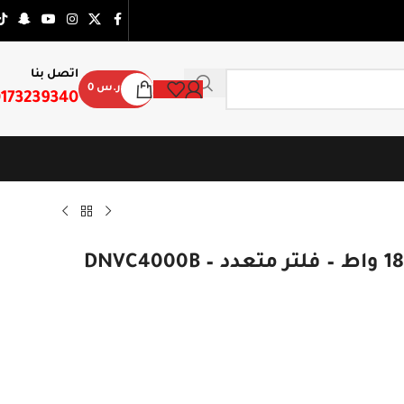
اتصل بنا
ر.س
0
173239340