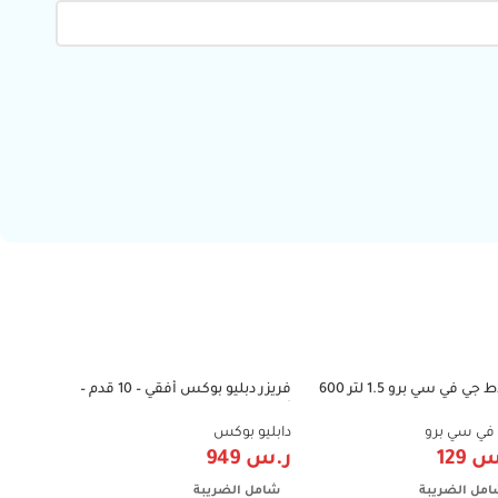
خلاط جي في سي برو 1.5 لتر 600
فريزر دبليو بوكس أفقي – 10 قدم –
كولن مكنس
-36%
-40%
-1
 مع مطحنة – متعدد
أبيض – WB320F
خدام – أسود – GVCB-2460
806108001
في سي برو
دابليو بوكس
كولن
س
129
ر.س
949
ر.س
289
مل الضريبة
شامل الضريبة
شامل الض