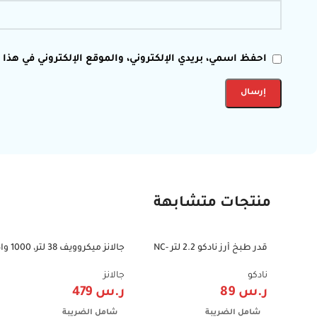
احفظ اسمي، بريدي الإلكتروني، والموقع الإلكتروني في هذا
منتجات متشابهة
قدر طبخ أرز نادكو 2.2 لتر NC-
جالانز ميكروويف 8
-36%
-71%
522DR – جهاز طهي الأرز وسلق
مع شواية – D100N38AL-G6
الخضار
نادكو
جالانز
ر.س
89
ر.س
479
شامل الضريبة
شامل الضريبة