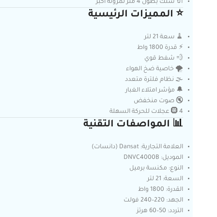
🔌 سلك بطول 4 متر لمرونة أكبر
⭐ المميزات الرئيسية
🧹 سعة 21 لتر
⚡ قدرة 1800 واط
💨 شفط قوي
🌪️ خاصية ضخ الهواء
🌫️ نظام فلترة متعدد
🔔 مؤشر امتلاء الغبار
🔇 صوت منخفض
🛞 4 عجلات للحركة السهلة
📊 المواصفات التقنية
العلامة التجارية: Dansat (دانسات)
الموديل: DNVC4000B
النوع: مكنسة برميل
السعة: 21 لتر
القدرة: 1800 واط
الجهد: 220–240 فولت
التردد: 50–60 هرتز