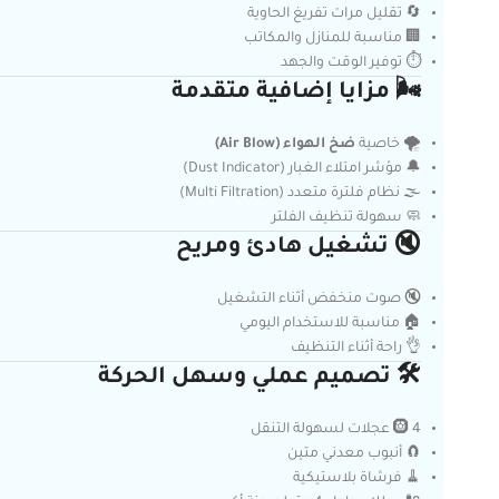
🔄 تقليل مرات تفريغ الحاوية
🏢 مناسبة للمنازل والمكاتب
⏱️ توفير الوقت والجهد
🌬️ مزايا إضافية متقدمة
🌪️ خاصية
ضخ الهواء (Air Blow)
🔔 مؤشر امتلاء الغبار (Dust Indicator)
🌫️ نظام فلترة متعدد (Multi Filtration)
🧼 سهولة تنظيف الفلتر
🔇 تشغيل هادئ ومريح
🔇 صوت منخفض أثناء التشغيل
🏠 مناسبة للاستخدام اليومي
👌 راحة أثناء التنظيف
🛠️ تصميم عملي وسهل الحركة
🛞 4 عجلات لسهولة التنقل
🧲 أنبوب معدني متين
🧹 فرشاة بلاستيكية