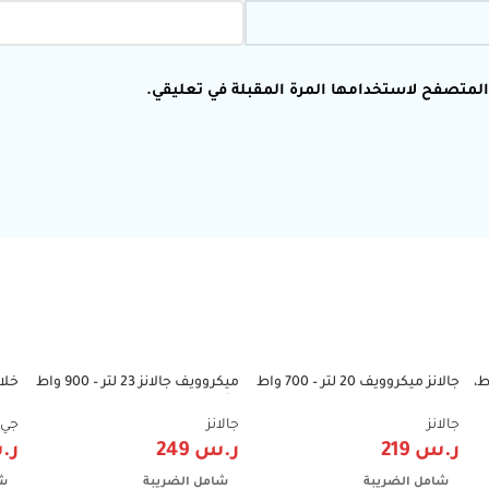
 المتصفح لاستخدامها المرة المقبلة في تعليقي.
3 لتر، 1000 واط،
جالانز ميكروويف 20 لتر – 700 واط
ميكروويف جالانز 23 لتر – 900 واط
9%
-45%
-42%
– عادي | P70T20L-V2
– أسود – موديل P90D23L-A9
واط
الاست
جالانز
جالانز
جي 
ر.س
219
ر.س
249
ر.
شامل الضريبة
شامل الضريبة
شا