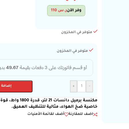
وفر الآن
ر.س
110
متوفر في المخزون
متوفر في المخزون
-
+
إضافة إ
مكنسة برميل دان
خاصية ضخ الهواء، مثالية للتنظيف العميق.
اضف للمقارنة
أضف لقائمة الأمنيات