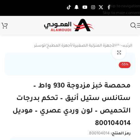
Skip to navigation
Skip to main content
الرئيسية
/
الأجهزة المنزلية الصغيرة
/
أجهزة المطبخ
/
توستر
Click to enlarge
-55%
محمصة خبز مزدوجة 930 واط –
ستانلس ستيل أنيق – تحكم بدرجات
التحميص – لون وردي عصري – موديل
800104014
رمز المنتج:
800104014