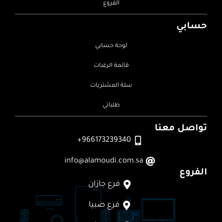
الفروع
حسابي
لوحة حسابي
قائمة الرغبات
سلة المشتريات
طلباتي
تواصل معنا
966173239340+
info@alamoudi.com.sa
الفروع
فرع جازان
فرع صبيا