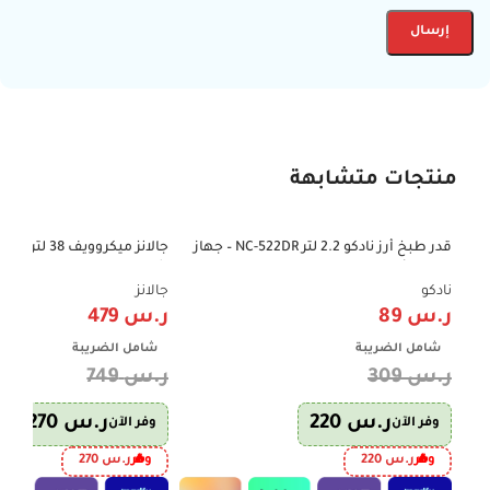
منتجات متشابهة
قدر طبخ أرز نادكو 2.2 لتر NC-522DR – جهاز
-36%
-71%
طهي الأرز وسلق الخضار
شواية – D100N38AL-G6
نادكو
جالانز
ر.س
89
ر.س
479
شامل الضريبة
شامل الضريبة
ر.س
309
ر.س
749
ر.س
220
ر.س
270
وفر الآن
وفر الآن
وفر
ر.س
220
وفر
ر.س
270