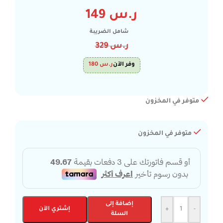
ر.س
149
شامل الضريبة
ر.س
329
وفر الآن
ر.س
180
متوفر في المخزون
متوفر في المخزون
إضافة إلى
-
+
إشتري الآن
السلة