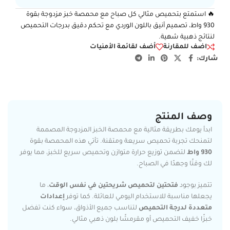
🔥 استمتع بتحميص مثالي كل صباح مع محمصة خبز مزدوجة بقوة
930 واط، تصميم أنيق باللون الوردي مع تحكم دقيق بدرجات التحميص
لنتائج ذهبية شهية.
اضف للمقارنة
أضف لقائمة الأمنيات
شارك:
وصف المنتج
ابدأ يومك بطريقة مثالية مع محمصة الخبز المزدوجة المصممة
لتمنحك تجربة تحميص سريعة ومتقنة. تأتي هذه المحمصة بقوة
930 واط
لتضمن توزيع حرارة متوازن وتحميص سريع للخبز، مما يوفر
لك وقتًا وجهدًا في الصباح.
تتميز بوجود
فتحتين لتحميص شريحتين في نفس الوقت
، ما
يجعلها مناسبة للاستخدام اليومي للعائلة. كما توفر
إعدادات
متعددة لدرجة التحميص
لتناسب جميع الأذواق، سواء كنت تفضل
خبزًا خفيف التحميص أو مقرمشًا بلون ذهبي مثالي.