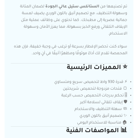
تم تصنيعها من
الستانلس ستيل عالي الجودة
لضمان المتانة
وسهولة التنظيف، مع تصميم أنيق باللون الوردي يضيف لمسة
جمالية عصرية إلى مطبخك. كما تحتوي على وظائف عملية مثل
الإيقاف التلقائي ورفع الخبز بسهولة، مما يعزز الأمان وسهولة
الاستخدام.
سواء كنت تحضر الإفطار بسرعة أو ترغب في وجبة خفيفة، فإن هذه
المحمصة تقدم لك أداءً موثوقًا ومظهرًا أنيقًا في آنٍ واحد.
⭐ المميزات الرئيسية
⚡ قدرة 930 واط لتحميص سريع ومتساوي
🍞 فتحات مزدوجة لتحميص شريحتين
🎚️ تحكم بدرجات التحميص حسب الرغبة
🛡️ إيقاف تلقائي لسلامة أكبر
🧼 سهلة التنظيف والاستخدام
✨ تصميم أنيق باللون الوردي
🏠 مناسبة للاستخدام اليومي
📊 المواصفات الفنية