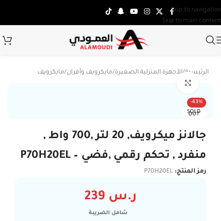
Skip to navigation
Skip to main content
الرئيسية
/
الأجهزة المنزلية الصغيرة
/
مايكرويف وأفران
/
مايكرويف
Click to enlarge
-43%
SOLD
OUT
جالانز ميكرويف, 20 لتر ,700 واط ,
منفرد , تحكم رقمي ,فضي – P70H20EL
رمز المنتج:
P70H20EL
ر.س
239
شامل الضريبة