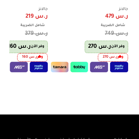
شواية – D100N38AL-G6
P70T20L-V2
جالانز
جالانز
ر.س
479
ر.س
219
شامل الضريبة
شامل الضريبة
ر.س
749
ر.س
379
ر.س
270
ر.س
160
وفر الآن
وفر الآن
وفر
ر.س
270
وفر
ر.س
160
إضافة إلى السلة
إضافة إلى السلة