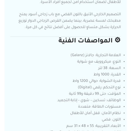
للأطفال لضمان استخدام آمن لجميع أفراد الأسرة.
التصميم الخارجي الأنيق باللون الفضي مع باب زجاجي أسود يمنح
مطبخك لمسة عصرية، بينما يضمن القرص الزجاجي الدوار توزيع
الحرارة بشكل متساوٍ للحصول على أفضل نتائج في كل مرة.
⚙️ المواصفات الفنية
العلامة التجارية: جالانز (Galanz)
النوع: ميكروويف مع شواية
السعة: 38 لتر
القدرة: 1000 واط
قدرة الشواية: حوالي 1200 واط
نوع التحكم: رقمي (Digital)
المؤقت: حتى 99 دقيقة و99 ثانية
الوظائف: تسخين – شوي – إذابة التجميد
مستويات الطاقة: متعددة
نظام الأمان: قفل أمان للأطفال
اللون: فضي
الأبعاد التقريبية: 55 × 48 × 31 سم