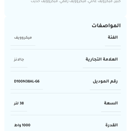
كبير، ميكرويف عائلي، ميكروويف رقمي، ميكروويف حديث
المواصفات
الفئة
ميكروويف
العلامة التجارية
جالانز
رقم الموديل
D100N38AL-G6
السعة
38 لتر
القدرة
1000 واط