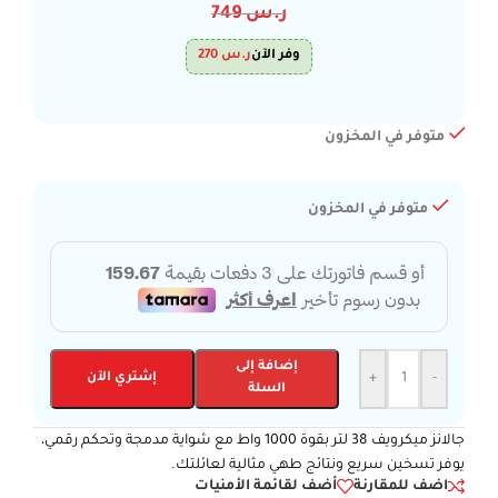
ر.س
749
وفر الآن
ر.س
270
متوفر في المخزون
متوفر في المخزون
إضافة إلى
-
+
إشتري الآن
السلة
جالانز ميكرويف 38 لتر بقوة 1000 واط مع شواية مدمجة وتحكم رقمي،
يوفر تسخين سريع ونتائج طهي مثالية لعائلتك.
اضف للمقارنة
أضف لقائمة الأمنيات