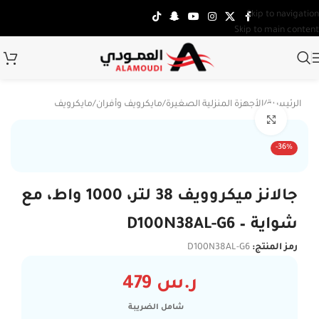
Skip to navigation
Skip to main content
الرئيسية
/
الأجهزة المنزلية الصغيرة
/
مايكرويف وأفران
/
مايكرويف
Click to enlarge
-36%
جالانز ميكروويف 38 لتر، 1000 واط، مع
شواية – D100N38AL-G6
رمز المنتج:
D100N38AL-G6
ر.س
479
شامل الضريبة