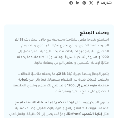
شارك:
وصف المنتج
استمتع بتجربة طهي متكاملة وسريعة مع جالانز ميكرويف
38 لتر
المزود بتقنية الشوي، والذي يجمع بين الأداء القوي والتصميم
العصري لتلبية جميع احتياجات مطبخك اليومية. بقدرة تصل إلى
1000 واط
، يوفر تسخينًا سريعًا ومتساويًا للأطعمة، مما يجعله
مثاليًا لإعادة التسخين والطهي اليومي بكفاءة عالية.
يتميز الجهاز بسعة كبيرة تبلغ
38 لتر
، ما يجعله مناسبًا للعائلات
وتحضير كميات كبيرة من الطعام بسهولة. كما يأتي مع
شواية
مدمجة بقوة تصل إلى 1200 واط
، تتيح لك تحمير وشوي الأطعمة
للحصول على نتائج شهية ومقرمشة.
يحتوي الميكروويف على
لوحة تحكم رقمية سهلة الاستخدام
مع
عدة مستويات للطاقة وبرامج جاهزة، بالإضافة إلى وظائف عملية
مثل
إذابة التجميد (Defrost)
، ومؤقت يصل إلى 99 دقيقة، وقفل أمان