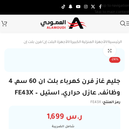
Skip to navigation
Skip to main content
الرئيسية
/
الأجهزة المنزلية الكبيرة
/
الأجهزة البلت إن
/
فرن بلت إن
Click to enlarge
توصي
-24%
جليم غاز فرن كهرباء بلت ان 60 سم, 4
وظائف, عازل حراري, استيل – FE43X
رمز المنتج:
FE43X
ر.س
1,699
شامل الضريبة