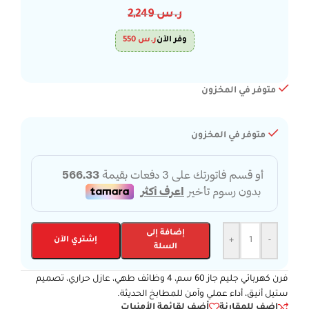
ر.س
2,249
وفر الآن
ر.س
550
متوفر في المخزون
متوفر في المخزون
إضافة إلى
-
+
إشتري الآن
السلة
فرن كهربائي جليم جاز 60 سم، 4 وظائف طهي، عازل حراري، تصميم
ستيل أنيق، أداء عملي وآمن للمطابخ الحديثة.
اضف للمقارنة
أضف لقائمة الأمنيات