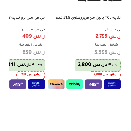
منتجات متشابهة
ثلاجة TCL بابين مع فريزر علوي 21.5 قدم –
-37%
-50%
606 لتر – إنفرتر – فضي – P787TMX
Green
تي سي ال
جي في سي برو
ر.س
2,799
ر.س
409
شامل الضريبة
شامل الضريبة
ر.س
5,599
ر.س
650
ر.س
2,800
ر.س
241
وفر الآن
وفر الآن
وفر
ر.س
2,800
وفر
ر.س
241
إضافة إلى السلة
إضافة إلى السلة