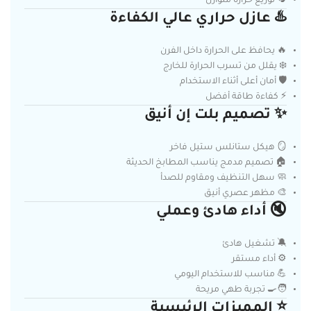
🔄 توزيع حرارة متوازن
♨️ عازل حراري عالي الكفاءة
🔥 يحافظ على الحرارة داخل الفرن
❄️ يقلل من تسرب الحرارة للخارج
🛡️ أمان أعلى أثناء الاستخدام
⚡ كفاءة طاقة أفضل
✨ تصميم بلت إن أنيق
🪞 هيكل ستانلس ستيل فاخر
🏠 تصميم مدمج يناسب المطابخ الحديثة
🧼 سهل التنظيف ومقاوم للصدأ
🎨 مظهر عصري أنيق
🔇 أداء هادئ وعملي
🔕 تشغيل هادئ
⚙️ أداء مستقر
💪 مناسب للاستخدام اليومي
🧑‍🍳 تجربة طهي مريحة
⭐ المميزات الرئيسية