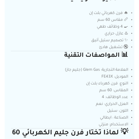
🔥 فرن كهربائي بلت إن
📏 مقاس 60 سم
🍳 4 وظائف طهي
♨️ عازل حراري
✨ تصميم ستيل أنيق
🔇 تشغيل هادئ
📊 المواصفات التقنية
العلامة التجارية: Glem Gas (جليم جاز)
الموديل: FE43X
النوع: فرن كهرباء بلت إن
المقاس: 60 سم
عدد الوظائف: 4
العزل الحراري: نعم
اللون: ستيل
الصناعة : ايطالي
الاستخدام: منزلي
💡 لماذا تختار فرن جليم الكهربائي 60