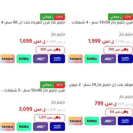
إضافة إلى السلة
إضافة إلى السلة
-27%
توصيل مجاني
-24%
توصيل مجاني
فرن جليم جاز 50×53 سم – 4 شعلات
جليم غاز فرن كهرباء بلت ان 60 سم, 4
غاز – أمان تام – ستيل – AL554GIFS
وظائف, عازل حراري, استيل – FE43X
جليم جاز
جليم جاز
ر.س
1,999
ر.س
1,699
ر.س
2,748
ر.س
2,249
وفر
ر.س
749
وفر
ر.س
550
إضافة إلى السلة
إضافة إلى السلة
موقد بلت إن جليم غاز 29 سم – 2 عيون
-7%
-30%
توصيل مجاني
– ستيل إيطالي | موديل P3FVFI
فرن جليم جاز 80×50 سم – 5 شعلات –
أمان كامل – ستيل – AL857GIFS
جليم جاز
جليم جاز
ر.س
799
ر.س
859
ر.س
3,099
ر.س
4,416
وفر
ر.س
60
وفر
ر.س
1,317
إضافة إلى السلة