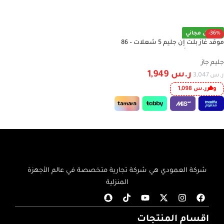
إضافة إلى السلة
-36%
توصيل مجاني
موقد غاز بلت إن جليم 5 شعلات – 86
سم – مفاتيح أمامية – ستانلس ستيل
– GTD955HIX
جليم جاز
ر.س
1,949
ر.س
3,047
وفر
ر.س
1,098
إضافة إلى السلة
شركة العمودي هي شركة تجارية متخصصة في عالم الأجهزة
المنزلية
اقسام المنتجات