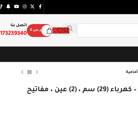
اتصل بنا
ر.س
0
173239340
سطح جليم جاز سيراميك بلت إن – كهرباء (29) سم ، (2) عين ، مفاتيح