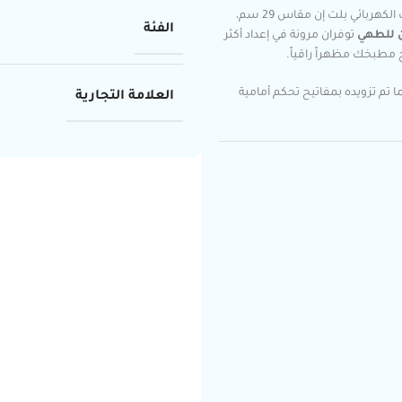
✨🍳 أضف لمسة عصرية إلى مطبخك مع سطح جليم جاز السيراميك الكهربائي بلت إن مقاس 29 سم،
الفئة
ن للطهي
توفران مرونة في إعداد أكثر
بخك مظهراً راقياً.
 تم تزويده بمفاتيح تحكم أمامية
العلامة التجارية