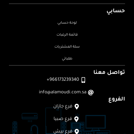
حسابي
لوحة حسابي
قائمة الرغبات
سلة المشتريات
طلباتي
تواصل معنا
966173239340+
info@alamoudi.com.sa
الفروع
فرع جازان
فرع صبيا
فرع بيش