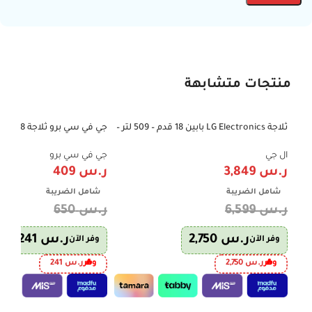
منتجات متشابهة
ثلاجة LG Electronics بابين 18 قدم – 509 لتر –
-37%
-42%
إنفرتر – فضي | موديل LT19CBBSIN
Green
ال جي
جي في سي برو
ر.س
3,849
ر.س
409
شامل الضريبة
شامل الضريبة
ر.س
6,599
ر.س
650
ر.س
2,750
ر.س
241
وفر الآن
وفر الآن
وفر
ر.س
2,750
وفر
ر.س
241
إضافة إلى السلة
إضافة إلى السلة