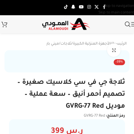
Skip to navigation
Skip to main content
الرئيسية
/
الأجهزة المنزلية الكبيرة
/
ثلاجات
/
ميني بار
Click to enlarge
-39%
ثلاجة جي في سي كلاسيك صغيرة –
تصميم أحمر أنيق – سعة عملية –
موديل GVRG-77 Red
رمز المنتج:
GVRG-77 Red
ر.س
399