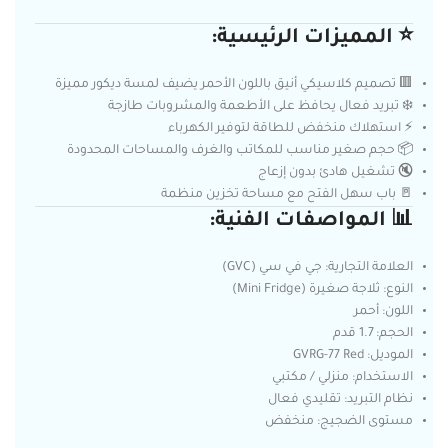
⭐ المميزات الرئيسية:
🟥 تصميم كلاسيكي أنيق باللون الأحمر يضيف لمسة ديكور مميزة
❄️ تبريد فعال يحافظ على الأطعمة والمشروبات طازجة
⚡ استهلاك منخفض للطاقة لتوفير الكهرباء
📦 حجم صغير مناسب للمكاتب والغرف والمساحات المحدودة
🔇 تشغيل هادئ بدون إزعاج
🚪 باب سهل الفتح مع مساحة تخزين منظمة
📊 المواصفات الفنية:
العلامة التجارية: جي في سي (GVC)
النوع: ثلاجة صغيرة (Mini Fridge)
اللون: أحمر
الحجم: 1.7 قدم
الموديل: GVRG-77 Red
الاستخدام: منزلي / مكتبي
نظام التبريد: تقليدي فعال
مستوى الضجيج: منخفض