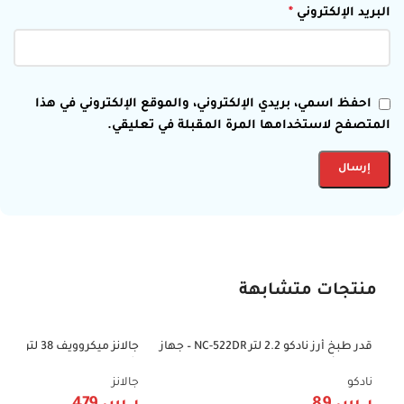
البريد الإلكتروني
*
احفظ اسمي، بريدي الإلكتروني، والموقع الإلكتروني في هذا
المتصفح لاستخدامها المرة المقبلة في تعليقي.
منتجات متشابهة
قدر طبخ أرز نادكو 2.2 لتر NC-522DR – جهاز
-36%
-71%
طهي الأرز وسلق الخضار
شواية – D100N38AL-G6
نادكو
جالانز