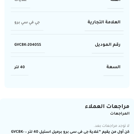
الفئة
غلايات
العلامة التجارية
جي في سي برو
رقم الموديل
GVCBK-2040SS
السعة
40 لتر
مراجعات العملاء
المراجعات
لا توجد مراجعات بعد.
كن أول من يقيم “غلاية جي في سي برو برميل استيل 40 لتر – GVCBK-