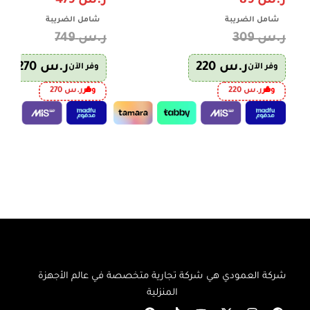
ر.س
89
ر.س
479
شامل الضريبة
شامل الضريبة
ر.س
309
ر.س
749
ر.س
220
ر.س
270
وفر الآن
وفر الآن
وفر
ر.س
220
وفر
ر.س
270
إضافة إلى السلة
إضافة إلى السلة
شركة العمودي هي شركة تجارية متخصصة في عالم الأجهزة
المنزلية