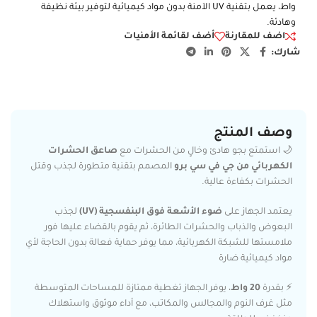
واط، يعمل بتقنية UV الآمنة بدون مواد كيميائية لتوفير بيئة نظيفة
وهادئة.
اضف للمقارنة
أضف لقائمة الأمنيات
شارك:
وصف المنتج
🌙 استمتع بجو هادئ وخالٍ من الحشرات مع
صاعق الحشرات
الكهربائي من جي في سي برو
المصمم بتقنية متطورة لجذب وقتل
الحشرات بكفاءة عالية.
يعتمد الجهاز على
ضوء الأشعة فوق البنفسجية (UV)
لجذب
البعوض والذباب والحشرات الطائرة، ثم يقوم بالقضاء عليها فور
ملامستها للشبكة الكهربائية، مما يوفر حماية فعالة بدون الحاجة لأي
مواد كيميائية ضارة
⚡ بقدرة
20 واط
، يوفر الجهاز تغطية ممتازة للمساحات المتوسطة
مثل غرف النوم والمجالس والمكاتب، مع أداء موثوق واستهلاك