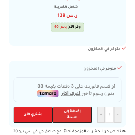
شامل الضريبة
ر.س
139
وفر الآن
ر.س
40
متوفر في المخزون
متوفر في المخزون
إضافة إلى
-
+
إشتري الآن
السلة
🦟 تخلص من الحشرات المزعجة نهائيًا مع صاعق جي في سي برو 20