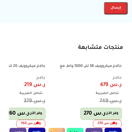
منتجات متشابهة
جالانز ميكروويف 38 لتر، 1000 واط، مع
-42%
-36%
شواية – D100N38AL-G6
P70T20L-V2
جالانز
جالانز
ر.س
479
ر.س
219
شامل الضريبة
شامل الضريبة
ر.س
749
ر.س
379
ر.س
270
ر.س
160
وفر الآن
وفر الآن
وفر
ر.س
270
وفر
ر.س
160