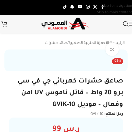
Skip to navigation
Skip to main content
الرئيسية
/
الأجهزة المنزلية الصغيرة
/
صائد حشرات
Click to enlarge
-29%
صاعق حشرات كهربائي جي في سي
برو 20 واط – قاتل ناموس UV آمن
وفعال – موديل GVIK-10
رمز المنتج:
GVIK-10
ر.س
99