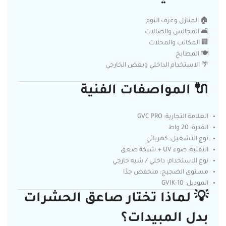
🏠 المنازل وغرف النوم
🛋️ المجالس والصالات
🏢 المكاتب والمحلات
🍽️ المطابخ
🌴 الاستخدام الداخلي وبعض الخارجي
🔌
المواصفات الفنية
العلامة التجارية: GVC PRO
القدرة: 20 واط
نوع التشغيل: كهربائي
التقنية: ضوء UV + شبكة صعق
نوع الاستخدام: داخلي / شبه خارجي
مستوى الضجيج: منخفض جدًا
الموديل: GVIK-10
💡
لماذا تختار صاعق الحشرات
بدل المبيدات؟