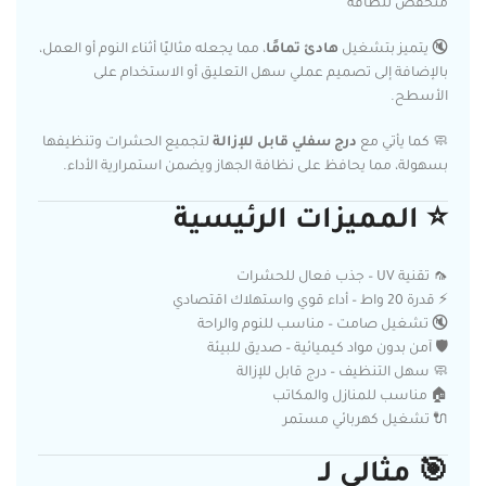
منخفض للطاقة
🔇 يتميز بتشغيل
هادئ تمامًا
، مما يجعله مثاليًا أثناء النوم أو العمل،
بالإضافة إلى تصميم عملي سهل التعليق أو الاستخدام على
الأسطح.
🧼 كما يأتي مع
درج سفلي قابل للإزالة
لتجميع الحشرات وتنظيفها
بسهولة، مما يحافظ على نظافة الجهاز ويضمن استمرارية الأداء.
⭐
المميزات الرئيسية
🦟 تقنية UV – جذب فعال للحشرات
⚡ قدرة 20 واط – أداء قوي واستهلاك اقتصادي
🔇 تشغيل صامت – مناسب للنوم والراحة
🛡️ آمن بدون مواد كيميائية – صديق للبيئة
🧼 سهل التنظيف – درج قابل للإزالة
🏠 مناسب للمنازل والمكاتب
🔌 تشغيل كهربائي مستمر
🎯
مثالي لـ