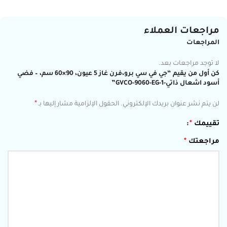
مراجعات العملاء
المراجعات
لا توجد مراجعات بعد.
كن أول من يقيم “جي في سي برو،فرن غاز 5 عيون، 90×60 سم، – فضي
أسود اشعال ذاتي-GVCO-9060-EG-1”
*
لن يتم نشر عنوان بريدك الإلكتروني.
الحقول الإلزامية مشار إليها بـ
تقييمك
*
مراجعتك
*