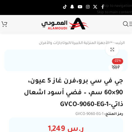
Skip to navigation
Skip to main content
الرئيسية
/
الأجهزة المنزلية الكبيرة
/
البوتاجازات والأفران
Click to enlarge
-22%
SOLD
OUT
جي في سي برو،فرن غاز 5 عيون،
90×60 سم، – فضي أسود اشعال
ذاتي-GVCO-9060-EG-1
رمز المنتج:
GVCO-9060-EG-1
ر.س
1,249