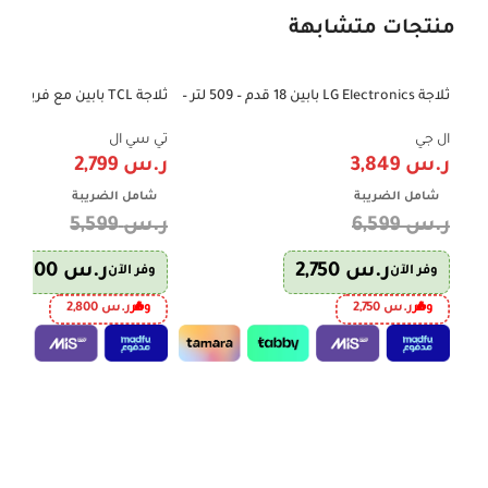
منتجات متشابهة
ثلاجة LG Electronics بابين 18 قدم – 509 لتر –
-50%
-42%
إنفرتر – فضي | موديل LT19CBBSIN
606 لتر – إنفرتر – فضي – P787TMX
ال جي
تي سي ال
ر.س
3,849
ر.س
2,799
شامل الضريبة
شامل الضريبة
ر.س
6,599
ر.س
5,599
ر.س
2,750
ر.س
2,800
وفر الآن
وفر الآن
وفر
ر.س
2,750
وفر
ر.س
2,800
إضافة إلى السلة
إضافة إلى السلة