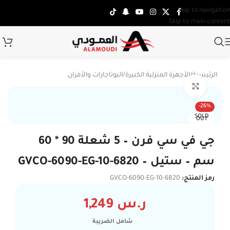
Skip to navigation
Skip to main content
الرئيسية
/
الأجهزة المنزلية الكبيرة
/
البوتاجازات والأفران
Click to enlarge
-26%
SOLD
OUT
جي في سي فرن – 5 شعلة 90 * 60
سم – ستيل – GVCO-6090-EG-10-6820
رمز المنتج:
GVCO-6090-EG-10-6820
ر.س
1,249
شامل الضريبة