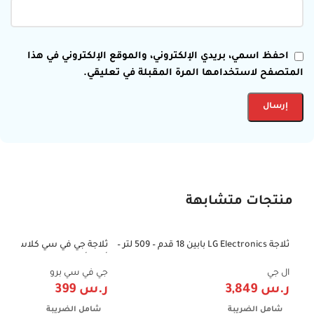
احفظ اسمي، بريدي الإلكتروني، والموقع الإلكتروني في هذا
المتصفح لاستخدامها المرة المقبلة في تعليقي.
منتجات متشابهة
ثلاجة LG Electronics بابين 18 قدم – 509 لتر –
ثلاجة جي في سي كلاسيك ص
-39%
-42%
إنفرتر – فضي | موديل LT19CBBSIN
Red
ال جي
جي في سي برو
ر.س
3,849
ر.س
399
شامل الضريبة
شامل الضريبة