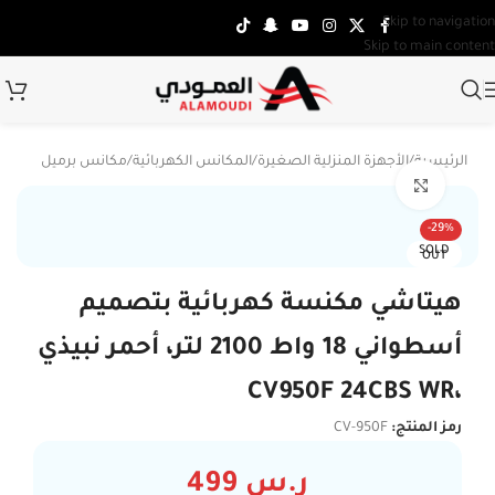
Skip to navigation
Skip to main content
الرئيسية
/
الأجهزة المنزلية الصغيرة
/
المكانس الكهربائية
/
مكانس برميل
Click to enlarge
-29%
SOLD
OUT
هيتاشي مكنسة كهربائية بتصميم
أسطواني 18 واط 2100 لتر، أحمر نبيذي
،CV950F 24CBS WR
رمز المنتج:
CV-950F
ر.س
499