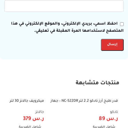
احفظ اسمي، بريدي الإلكتروني، والموقع الإلكتروني في هذا
المتصفح لاستخدامها المرة المقبلة في تعليقي.
منتجات متشابهة
قدر طبخ أرز نادكو 2.2 لتر NC-522DR – جهاز
م
-37%
-71%
طهي الأرز وسلق الخضار
موديل 0AP-ZJ
سريع
نادكو
جالانز
ر.س
89
ر.س
379
شامل الضريبة
شامل الضريبة