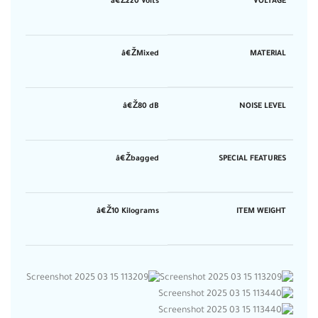
â€Ž220 Volts
VOLTAGE
â€ŽMixed
MATERIAL
â€Ž80 dB
NOISE LEVEL
â€Žbagged
SPECIAL FEATURES
â€Ž10 Kilograms
ITEM WEIGHT