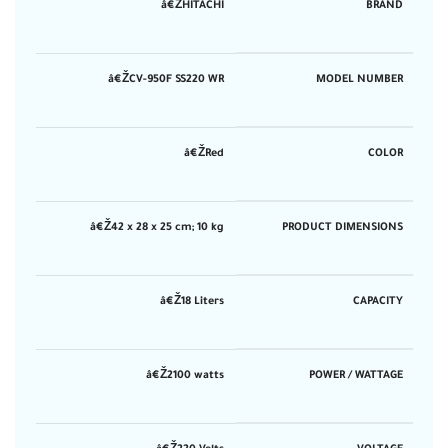
â€ŽHITACHI
BRAND
â€ŽCV-950F SS220 WR
MODEL NUMBER
â€ŽRed
COLOR
â€Ž42 x 28 x 25 cm; 10 kg
PRODUCT DIMENSIONS
â€Ž18 Liters
CAPACITY
â€Ž2100 watts
POWER / WATTAGE