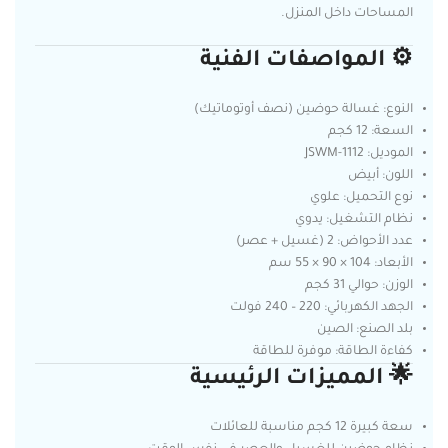
المساحات داخل المنزل.
⚙️ المواصفات الفنية
النوع: غسالة حوضين (نصف أوتوماتيك)
السعة: 12 كجم
الموديل: JSWM-1112
اللون: أبيض
نوع التحميل: علوي
نظام التشغيل: يدوي
عدد الأحواض: 2 (غسيل + عصر)
الأبعاد: 104 × 90 × 55 سم
الوزن: حوالي 31 كجم
الجهد الكهربائي: 220 – 240 فولت
بلد الصنع: الصين
كفاءة الطاقة: موفرة للطاقة
🌟 المميزات الرئيسية
سعة كبيرة 12 كجم مناسبة للعائلات