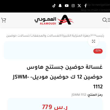
Skip to navigation
Skip to main content
الرئيسية
/
الأجهزة المنزلية الكبيرة
/
الغسالات والمجففات
/
غسالات حوضين
Click to enlarge
-22%
غسالة حوضين جستنج هاوس
حوضين 12 ك حوضين موديل- JSWM-
1112
رمز المنتج:
JSWM-1112
ر.س
779