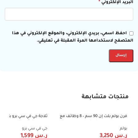
البريد الإلكتروني
*
احفظ اسمي، بريدي الإلكتروني، والموقع الإلكتروني في هذا
المتصفح لاستخدامها المرة المقبلة في تعليقي.
منتجات متشابهة
فرن بولم بلت إن 90 سم – 8 وظائف مع
-20%
-43%
مروحة وشواية – شاشة رقمية – ستيل فاخر
قدم – لون أبيض | GVRF-750W
– صناعة إيطالية – موديل B91-MIRR
بولم
جي في سي برو
ر.س
3,250
ر.س
1,599