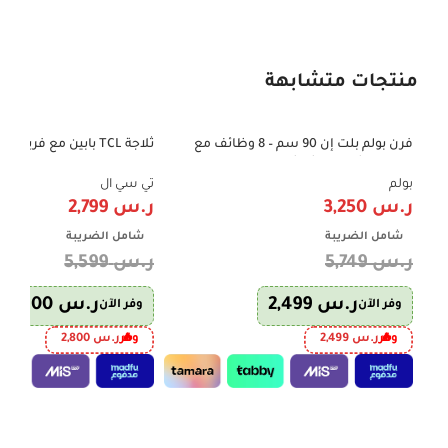
منتجات متشابهة
فرن بولم بلت إن 90 سم – 8 وظائف مع
-50%
-43%
مروحة وشواية – شاشة رقمية – ستيل فاخر
606 لتر – إنفرتر – فضي – P787TMX
– صناعة إيطالية – موديل B91-MIRR
بولم
تي سي ال
ر.س
3,250
ر.س
2,799
شامل الضريبة
شامل الضريبة
ر.س
5,749
ر.س
5,599
ر.س
2,499
ر.س
2,800
وفر الآن
وفر الآن
وفر
ر.س
2,499
وفر
ر.س
2,800
إضافة إلى السلة
إضافة إلى السلة