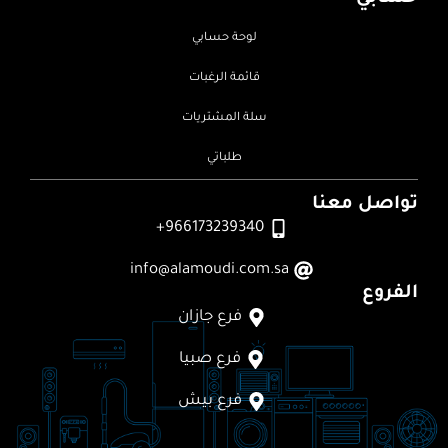
لوحة حسابي
قائمة الرغبات
سلة المشتريات
طلباتي
تواصل معنا
966173239340+
info@alamoudi.com.sa
الفروع
فرع جازان
فرع صبيا
فرع بيش