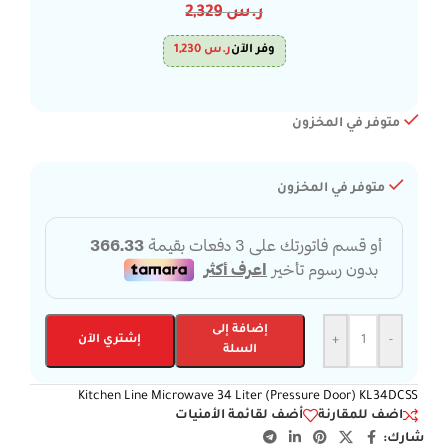
ر.س
2,329
وفر الآن
ر.س
1,230
متوفر في المخزون
متوفر في المخزون
إضافة إلى
-
+
إشتري الآن
السلة
Kitchen Line Microwave 34 Liter (Pressure Door) KL34DCSS
اضف للمقارنة
أضف لقائمة الأمنيات
شارك: