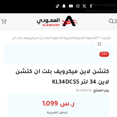
Skip to navigation
Skip to main content
الرئيسية
/
الأجهزة المنزلية الكبيرة
/
الأجهزة البلت إن
/
ميكروويف بلت ان
Click to enlarge
-53%
كتشن لاين ميكرويف بلت ان كتشن
لاين 34 لتر KL34DCSS
رمز المنتج:
KL34DCSS
ر.س
1,099
شامل الضريبة