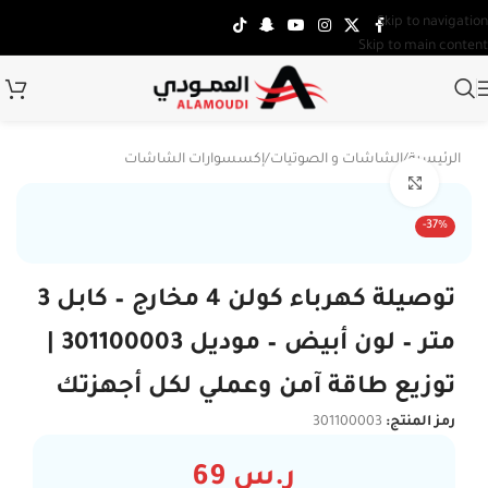
Skip to navigation
Skip to main content
الرئيسية
/
الشاشات و الصوتيات
/
إكسسوارات الشاشات
Click to enlarge
-37%
توصيلة كهرباء كولن 4 مخارج – كابل 3
متر – لون أبيض – موديل 301100003 |
توزيع طاقة آمن وعملي لكل أجهزتك
رمز المنتج:
301100003
ر.س
69