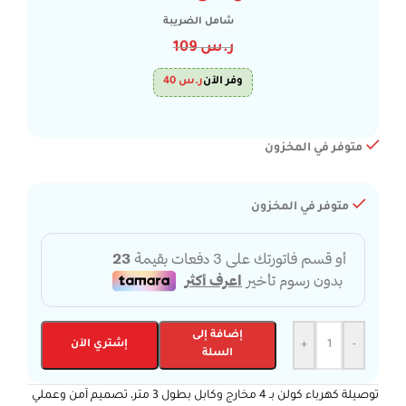
شامل الضريبة
ر.س
109
وفر الآن
ر.س
40
متوفر في المخزون
متوفر في المخزون
إضافة إلى
-
+
إشتري الآن
السلة
توصيلة كهرباء كولن بـ 4 مخارج وكابل بطول 3 متر، تصميم آمن وعملي