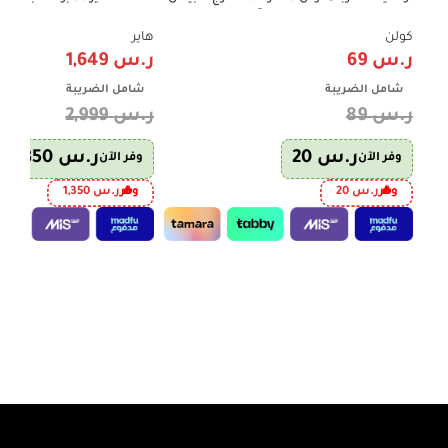
– موديل 301100001 | توزيع آمن للطاقة
وسهولة استخدام يومية
موديل H55S80FUX
كولن
هاير
ر.س
69
ر.س
1,649
شامل الضريبة
شامل الضريبة
ر.س
89
ر.س
2,999
ر.س
20
ر.س
1,350
وفر الآن
وفر الآن
وفر
ر.س
20
وفر
ر.س
1,350
إضافة إلى السلة
إضافة إلى السلة