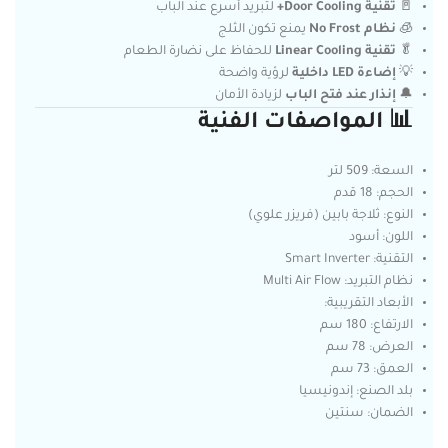
🚪
تقنية Door Cooling+
لتبريد أسرع عند الباب
🧊
نظام No Frost
يمنع تكون الثلج
🥬
تقنية Linear Cooling
للحفاظ على نضارة الطعام
💡
إضاءة LED داخلية
لرؤية واضحة
🔔
إنذار عند فتح الباب
لزيادة الأمان
📊 المواصفات الفنية
السعة: 509 لتر
الحجم: 18 قدم
النوع: ثلاجة بابين (فريزر علوي)
اللون: أسود
التقنية: Smart Inverter
نظام التبريد: Multi Air Flow
الأبعاد التقريبية:
الارتفاع: 180 سم
العرض: 78 سم
العمق: 73 سم
بلد الصنع: إندونيسيا
الضمان: سنتين