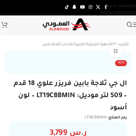
Skip to navigation
Skip to main content
الرئيسية
/
الأجهزة المنزلية الكبيرة
/
ثلاجات
/
ثلاجة بابين
Click to enlarge
-42%
ال جي ثلاجة بابين فريزر علوي 18 قدم
– 509 لتر موديل: LT19CBBMIN – لون
أسود
رمز المنتج:
LT19CBBMIN
ر.س
3,799