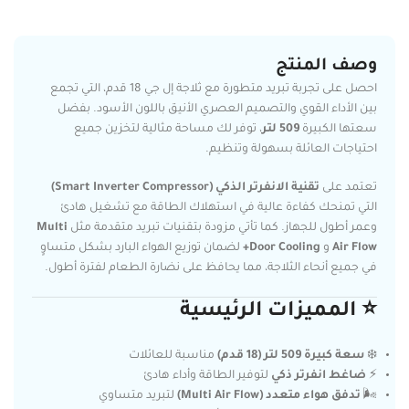
وصف المنتج
احصل على تجربة تبريد متطورة مع ثلاجة إل جي 18 قدم، التي تجمع
بين الأداء القوي والتصميم العصري الأنيق باللون الأسود. بفضل
سعتها الكبيرة
509 لتر
، توفر لك مساحة مثالية لتخزين جميع
احتياجات العائلة بسهولة وتنظيم.
تعتمد على
تقنية الانفرتر الذكي (Smart Inverter Compressor)
التي تمنحك كفاءة عالية في استهلاك الطاقة مع تشغيل هادئ
وعمر أطول للجهاز. كما تأتي مزودة بتقنيات تبريد متقدمة مثل
Multi
Air Flow
و
Door Cooling+
لضمان توزيع الهواء البارد بشكل متساوٍ
في جميع أنحاء الثلاجة، مما يحافظ على نضارة الطعام لفترة أطول.
⭐ المميزات الرئيسية
❄️
سعة كبيرة 509 لتر (18 قدم)
مناسبة للعائلات
⚡
ضاغط انفرتر ذكي
لتوفير الطاقة وأداء هادئ
🌬️
تدفق هواء متعدد (Multi Air Flow)
لتبريد متساوي