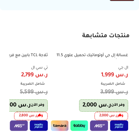
منتجات متشابهة
غسالة إل جي أوتوماتيك تحميل علوي 11.5
-50%
-50%
كجم – أبيض – Smart Inverter – موديل
606 لتر – إنفرتر – فضي – P787TMX
WTV11BNW
ال جي
تي سي ال
ر.س
1,999
ر.س
2,799
شامل الضريبة
شامل الضريبة
ر.س
3,999
ر.س
5,599
ر.س
2,000
ر.س
2,800
وفر الآن
وفر الآن
وفر
ر.س
2,000
وفر
ر.س
2,800
إضافة إلى السلة
إضافة إلى السلة