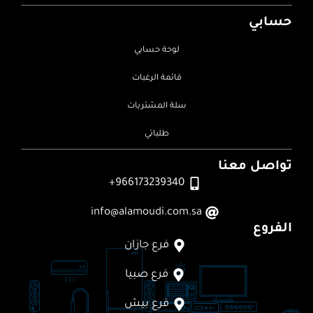
حسابي
لوحة حسابي
قائمة الرغبات
سلة المشتريات
طلباتي
تواصل معنا
966173239340+
info@alamoudi.com.sa
الفروع
فرع جازان
فرع صبيا
فرع بيش