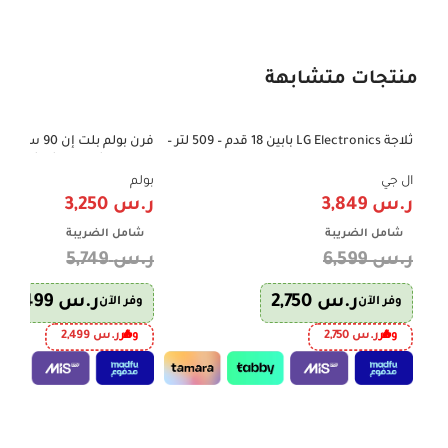
منتجات متشابهة
ثلاجة LG Electronics بابين 18 قدم – 509 لتر –
-43%
-42%
إنفرتر – فضي | موديل LT19CBBSIN
مروحة وشواية – شاشة رقمي
– صناعة إيطالية – موديل B91-MIRR
ال جي
بولم
ر.س
3,849
ر.س
3,250
شامل الضريبة
شامل الضريبة
ر.س
6,599
ر.س
5,749
ر.س
2,750
ر.س
2,499
وفر الآن
وفر الآن
وفر
ر.س
2,750
وفر
ر.س
2,499
إضافة إلى السلة
إضافة إلى السلة