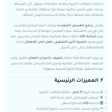
احتياجات العائلات الكبيرة بكفاءة عالية وأداء موثوق. تأتي الغسالة
بمحرك قوي يضمن تنظيفًا عميقًا مع استهلاك اقتصادي للمياه
والطاقة، مما يجعلها خيارًا مثاليًا للاستخدام اليومي المكثف.
بفضل
برامج الغسيل المتعددة
يمكنك اختيار البرنامج المناسب
لكل نوع من الأقمشة، سواء الملابس اليومية أو الحساسة، بينما
توفر
شاشة LED
تحكمًا سهلاً ومتابعة دقيقة لمراحل الغسيل. كما
تتميز بوجود
خاصية تأخير التشغيل
و
قفل أمان للأطفال
لراحة
إضافية وأمان أعلى داخل المنزل.
تم تزويد الغسالة أيضًا بنظام
تجفيف بالدوران الفعال
لتقليل وقت
التجفيف، بالإضافة إلى إمكانية توصيل الماء الساخن والبارد لتحسين
جودة التنظيف وإزالة البقع الصعبة بسهولة.
⚡ المميزات الرئيسية
🧺 سعة كبيرة
17 كجم
– مثالية للعائلات الكبيرة
🔄 تشغيل أوتوماتيكي كامل لراحة تامة
🎛️ شاشة
LED
للتحكم السهل
🧼 برامج غسيل متعددة تناسب جميع الأقمشة