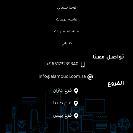
لوحة حسابي
قائمة الرغبات
سلة المشتريات
طلباتي
تواصل معنا
966173239340+
info@alamoudi.com.sa
الفروع
فرع جازان
فرع صبيا
فرع بيش