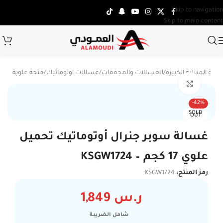
Skip to navigation
Skip to main content
جهزة المنزلية الكبيرة
/
الغسالات والمجففات
/
غسالات اوتوماتيك
/
فتحة علوية
Click to enlarge
-42%
SOLD
OUT
غسالة سوبر جنرال أوتوماتيك تحميل
علوي 17 كجم – KSGW1724
رمز المنتج:
KSGW1724
ر.س
1,849
شامل الضريبة