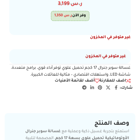
ر.س
3,199
وفر الآن
ر.س
1,350
غير متوفر في المخزون
غير متوفر في المخزون
غسالة سوبر جنرال 17 كجم تحميل علوي توفر أداء قوي، برامج متعددة،
شاشة LED، واستهلاك اقتصادي – مثالية للعائلات الكبيرة.
اضف للمقارنة
أضف لقائمة الأمنيات
شارك:
وصف المنتج
استمتع بتجربة غسيل ذكية وعملية مع
غسالة سوبر جنرال
الأوتوماتيكية تحميل علوي بسعة 17 كجم
، المصممة لتلبية