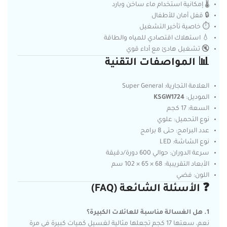
🌡️ إمكانية استخدام ماء ساخن وبارد
🔒 قفل أمان للأطفال
⏱️ خاصية تأخير التشغيل
💧 استهلاك اقتصادي للمياه والطاقة
🔇 تشغيل هادئ مع أداء قوي
📊 المواصفات التقنية
العلامة التجارية: Super General
الموديل:
KSGW1724
السعة: 17 كجم
نوع التحميل: علوي
عدد البرامج: حتى 8 برامج
نوع الشاشة: LED
سرعة الدوران: حوالي 600 دورة/دقيقة
الأبعاد التقريبية: ‎102 × 65 × 68 سم
اللون: فضي
❓ الأسئلة الشائعة (FAQ)
1. هل الغسالة مناسبة للعائلات الكبيرة؟
نعم، سعتها 17 كجم تجعلها مثالية لغسيل كميات كبيرة في مرة