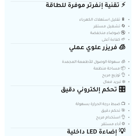
⚡ تقنية إنفرتر موفرة للطاقة
🔋 تقليل استهلاك الكهرباء
🔄 تشغيل مستقر
🔇 ضوضاء منخفضة
🌱 كفاءة أعلى
🧊 فريزر علوي عملي
🧊 سهولة الوصول للأطعمة المجمدة
📦 مساحة منظمة
👌 توزيع مريح
❄️ تبريد فعال
🎛️ تحكم إلكتروني دقيق
📺 ضبط درجة الحرارة بسهولة
🎯 تحكم دقيق
👌 استخدام مريح
⚙️ أداء مستقر
💡 إضاءة LED داخلية