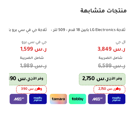
منتجات متشابهة
ثلاجة LG Electronics بابين 18 قدم – 509 لتر –
-20%
-42%
إنفرتر – فضي | موديل LT19CBBSIN
قدم – لون أبيض | GVRF-750W
ال جي
جي في سي برو
ر.س
3,849
ر.س
1,599
شامل الضريبة
شامل الضريبة
ر.س
6,599
ر.س
1,989
ر.س
2,750
ر.س
390
وفر الآن
وفر الآن
وفر
ر.س
2,750
وفر
ر.س
390
إضافة إلى السلة
إضافة إلى السلة