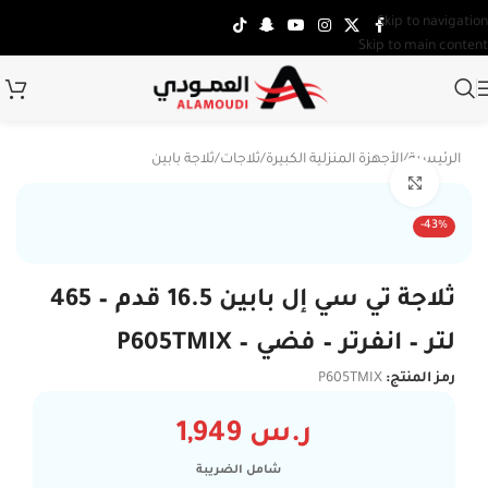
Skip to navigation
Skip to main content
الرئيسية
/
الأجهزة المنزلية الكبيرة
/
ثلاجات
/
ثلاجة بابين
Click to enlarge
-43%
ثلاجة تي سي إل بابين 16.5 قدم – 465
لتر – انفرتر – فضي – P605TMIX
رمز المنتج:
P605TMIX
ر.س
1,949
شامل الضريبة