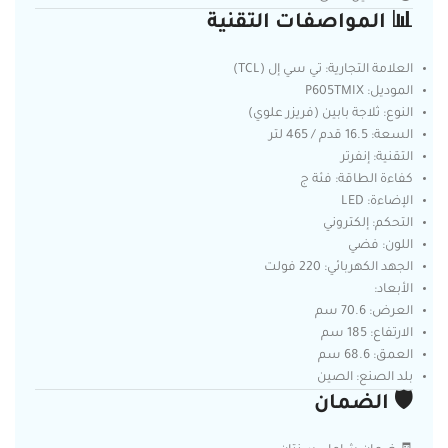
📊 المواصفات التقنية
العلامة التجارية: تي سي إل (TCL)
الموديل: P605TMIX
النوع: ثلاجة بابين (فريزر علوي)
السعة: 16.5 قدم / 465 لتر
التقنية: إنفرتر
كفاءة الطاقة: فئة ج
الإضاءة: LED
التحكم: إلكتروني
اللون: فضي
الجهد الكهربائي: 220 فولت
الأبعاد:
العرض: 70.6 سم
الارتفاع: 185 سم
العمق: 68.6 سم
بلد الصنع: الصين
🛡️ الضمان