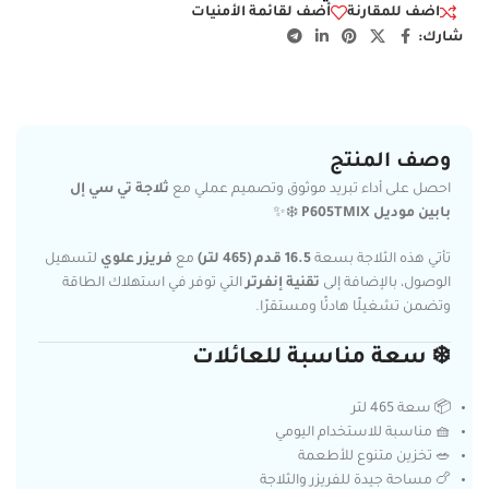
اضف للمقارنة
أضف لقائمة الأمنيات
شارك:
وصف المنتج
احصل على أداء تبريد موثوق وتصميم عملي مع
ثلاجة تي سي إل
بابين موديل P605TMIX
❄️✨
تأتي هذه الثلاجة بسعة
16.5 قدم (465 لتر)
مع
فريزر علوي
لتسهيل
الوصول، بالإضافة إلى
تقنية إنفرتر
التي توفر في استهلاك الطاقة
وتضمن تشغيلًا هادئًا ومستقرًا.
❄️ سعة مناسبة للعائلات
📦 سعة 465 لتر
🧺 مناسبة للاستخدام اليومي
🥗 تخزين متنوع للأطعمة
🍗 مساحة جيدة للفريزر والثلاجة