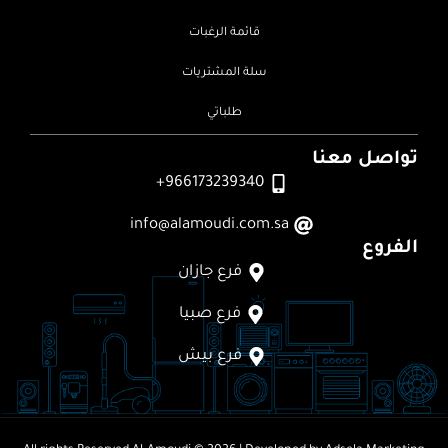
قائمة الرغبات
سلة المشتريات
طلباتي
تواصل معنا
966173239340+
info@alamoudi.com.sa
الفروع
فرع جازان
فرع صبيا
فرع بيش