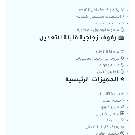
💡 رؤية واضحة داخل الثلاجة
⚡ استهلاك منخفض للطاقة
✨ تصميم عصري
👌 سهولة الوصول للمحتويات
🧺 رفوف زجاجية قابلة للتعديل
🧼 سهلة التنظيف
🔄 مرونة في ترتيب المحتويات
💪 متينة وقوية
👌 تنظيم أفضل
⭐ المميزات الرئيسية
❄️ سعة 465 لتر
⚡ تقنية إنفرتر
🧊 فريزر علوي
🎛️ تحكم إلكتروني
💡 إضاءة LED
🧺 رفوف قابلة للتعديل
🔇 تشغيل هادئ