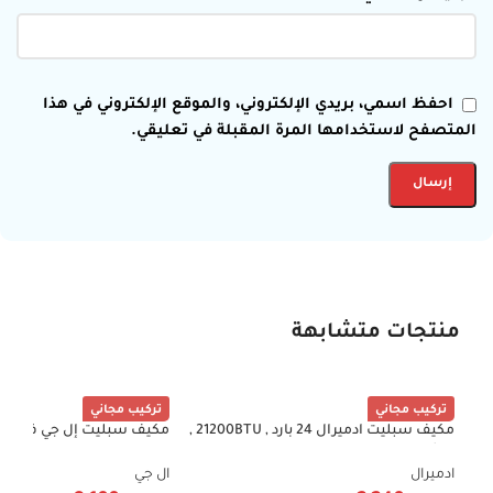
احفظ اسمي، بريدي الإلكتروني، والموقع الإلكتروني في هذا
المتصفح لاستخدامها المرة المقبلة في تعليقي.
منتجات متشابهة
تركيب مجاني
تركيب مجاني
مكيف سبليت ادميرال 24 بارد , 21200BTU ,
مكيف سبليت إل جي فريش 
-43%
-38%
ريش ذهبية , واي فاي , تنظيف ذاتي
21500 وحدة بارد فقط – إن
ADS24KCNP
واي فاي ND242C0.NK0
ادميرال
ال جي