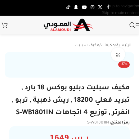
Skip to navigation
Skip to main content
الرئيسية
/
مكيفات
/
مكيف سبليت
Click to enlarge
تركي
-37%
مكيف سبليت دبليو بوكس 18 بارد ,
تبريد فعلي 18200 , ريش ذهبية , تربو ,
انفرتر , توزيع 4 اتجاهات S-WB1801IN
رمز المنتج:
S-WB1801IN