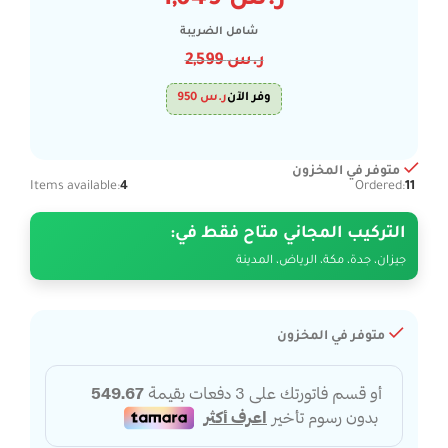
ر.س
1,649
شامل الضريبة
ر.س
2,599
وفر الآن
ر.س
950
متوفر في المخزون
Items available:
4
Ordered:
11
التركيب المجاني متاح فقط في:
جيزان، جدة، مكة، الرياض، المدينة
متوفر في المخزون