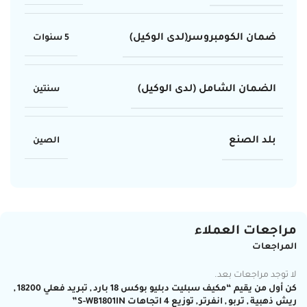
ضمان الكومبروسر(لدى الوكيل)
5 سنوات
الضمان الشامل (لدى الوكيل)
سنتين
بلد الصنع
الصين
مراجعات العملاء
المراجعات
لا توجد مراجعات بعد.
كن أول من يقيم “مكيف سبليت دبليو بوكس 18 بارد , تبريد فعلي 18200 ,
ريش ذهبية , تربو , انفرتر , توزيع 4 اتجاهات S-WB1801IN”