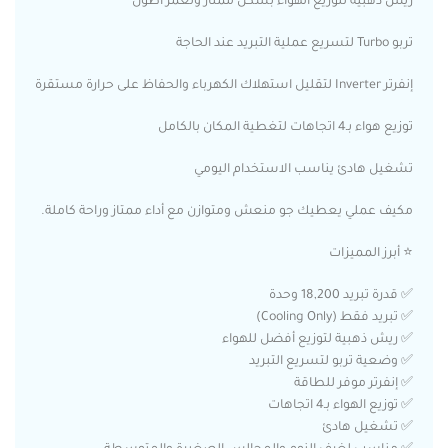
ريش ذهبية لتوزيع الهواء بشكل ممتاز ولعمر أطول
تربو Turbo لتسريع عملية التبريد عند الحاجة
إنفرتر Inverter لتقليل استهلاك الكهرباء والحفاظ على حرارة مستقرة
توزيع هواء بـ4 اتجاهات لتغطية المكان بالكامل
تشغيل هادئ يناسب الاستخدام اليومي
مكيف عملي يعطيك جو منعش ومتوازن مع أداء ممتاز وراحة كاملة.
⭐ أبرز المميزات
✅ قدرة تبريد 18,200 وحدة
✅ تبريد فقط (Cooling Only)
✅ ريش ذهبية لتوزيع أفضل للهواء
✅ وضعية تربو لتسريع التبريد
✅ إنفرتر موفر للطاقة
✅ توزيع الهواء بـ4 اتجاهات
✅ تشغيل هادئ