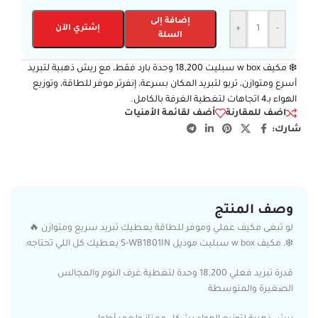
إضافة إلى
-
+
إشتري الآن
السلة
❄️ مكيف w box سبليت 18,200 وحدة بارد فقط، مع ريش ذهبية لتبريد
أسرع ومتوازن، تربو لتبريد المكان بسرعة، إنفرتر موفر للطاقة، وتوزيع
الهواء بـ4 اتجاهات لتغطية الغرفة بالكامل.
اضف للمقارنة
أضف لقائمة الأمنيات
شارك:
وصف المنتج
لو تبغى مكيف عملي وموفر للطاقة يعطيك تبريد سريع ومتوازن 🔥
❄️، مكيف w box سبليت موديل S-WB1801IN يعطيك كل اللي تحتاجه:
قدرة تبريد فعلي 18,200 وحدة لتغطية غرف النوم والمجالس
الصغيرة والمتوسطة