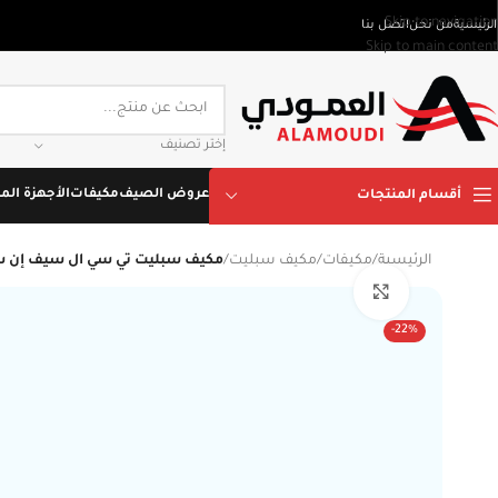
Skip to navigation
الرئيسية
من نحن
اتصل بنا
Skip to main content
إختر تصنيف
عروض الصيف
مكيفات
الأجهزة المن
أقسام المنتجات
الرئيسية
/
مكيفات
/
مكيف سبليت
/
مكيف سبليت تي سي ال سيف إن سمارت 24 بارد – 22000 وحدة – واي فاي 
Click to enlarge
-22%