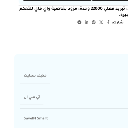
مكيف سبليت تي سي ال سيف إن سمارت 24 بارد، تبريد فعلي 22000 وحدة، مزود بخاصية واي فاي للتحكم
يرة.
شارك:
مكيف سبليت
تي سي ال
SaveIN Smart