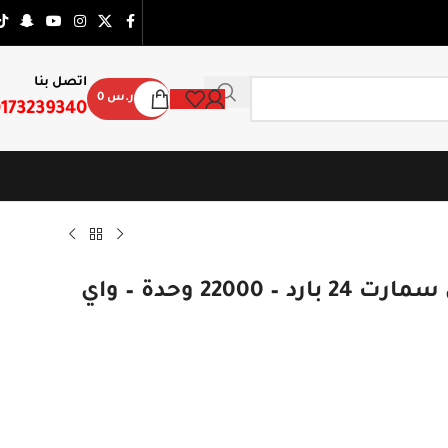
اتصل بنا
ر.س
0
173239340
مكيف سبليت تي سي ال سيف إن سمارت 24 بارد – 22000 وحدة – واي