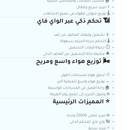
🏠 مناسب للصالات والمجالس الكبيرة
⚡ تبريد سريع وفعّال
🌡️ توزيع متوازن للهواء في جميع الاتجاهات
📶 تحكم ذكي عبر الواي فاي
📱 تشغيل وإيقاف المكيف عن بُعد
🌡️ التحكم بدرجة الحرارة بسهولة
⏱️ جدولة أوقات التشغيل
🔔 متابعة حالة التشغيل من الهاتف الذكي
🌬️ توزيع هواء واسع ومريح
💨 تدفق هواء لمسافات أطول
↔️ توزيع هواء واسع لتغطية أكبر
🏠 راحة أفضل في المساحات الواسعة
❄️ وصول التبريد إلى جميع زوايا الغرفة
⭐ المميزات الرئيسية
❄️ تبريد فعلي 22000 وحدة
📶 واي فاي للتحكم الذكي
⚡ تبريد سريع