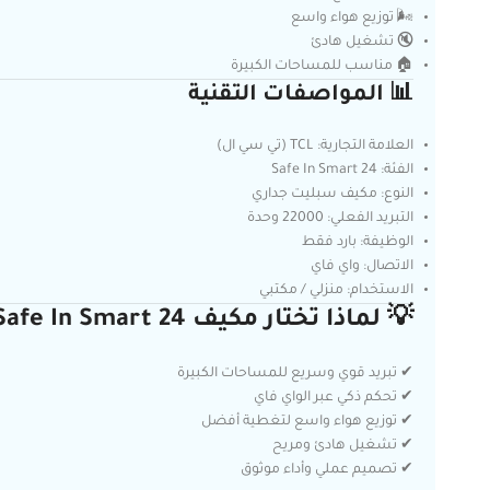
🌬️ توزيع هواء واسع
🔇 تشغيل هادئ
🏠 مناسب للمساحات الكبيرة
📊 المواصفات التقنية
العلامة التجارية: TCL (تي سي ال)
الفئة: Safe In Smart 24
النوع: مكيف سبليت جداري
التبريد الفعلي: 22000 وحدة
الوظيفة: بارد فقط
الاتصال: واي فاي
الاستخدام: منزلي / مكتبي
💡 لماذا تختار مكيف TCL Safe In Smart 24؟
✔ تبريد قوي وسريع للمساحات الكبيرة
✔ تحكم ذكي عبر الواي فاي
✔ توزيع هواء واسع لتغطية أفضل
✔ تشغيل هادئ ومريح
✔ تصميم عملي وأداء موثوق