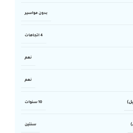
بدون مواسير
4 اتجاهات
نعم
نعم
ل)
10 سنوات
)
سنتين