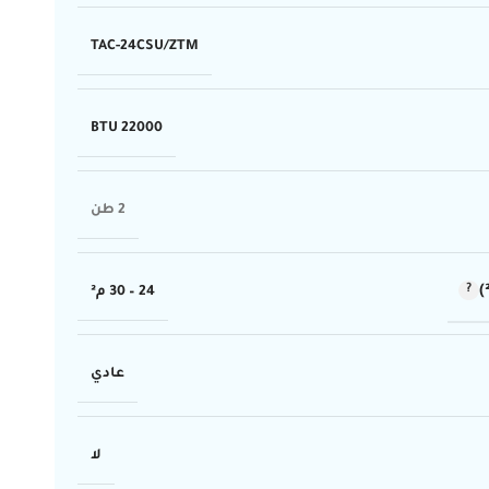
TAC-24CSU/ZTM
22000 BTU
2 طن
24 – 30 م²
عادي
لا