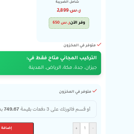
شامل الضريبة
ر.س
2,899
وفر الآن
ر.س
650
متوفر في المخزون
التركيب المجاني متاح فقط في:
جيزان، جدة، مكة، الرياض، المدينة
متوفر في المخزون
-
+
إضافة إ