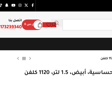
اتصل بنا
ر.س
0
173239340
، 1.5 لتر، 1120 كلفن