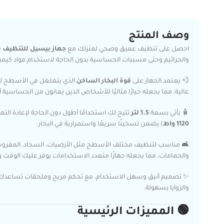
وصف المنتج
احصل على تنظيف عميق وصحي لمنزلك مع
جهاز بيسيل للتنظيف با
والجراثيم وحتى مسببات الحساسية بدون الحاجة لاستخدام مواد كيميا
💨 يعتمد الجهاز على
قوة البخار الساخن
الذي يتغلغل في الأسطح ليق
عالية، مما يجعله خيارًا مثاليًا للأشخاص الذين يعانون من الحساسية 
🧴 يأتي بسعة
1.5 لتر
تتيح لك استخدامًا أطول دون الحاجة لإعادة التع
1120 واط
) يضمن تسخينًا سريعًا واستمرارية في البخار.
🛋️ مناسب لتنظيف مختلف الأسطح مثل الأرضيات، السجاد، المفروشا
والحمامات، مما يجعله جهازًا متعدد الاستخدامات يوفر عليك الوقت و
✨ تصميم أنيق وسهل الاستخدام، مع تحكم مريح وملحقات تساعدك عل
والزوايا بسهولة.
🟢 المميزات الرئيسية