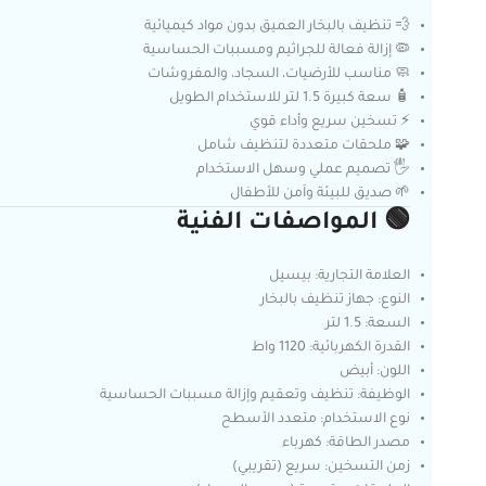
💨 تنظيف بالبخار العميق بدون مواد كيميائية
🦠 إزالة فعالة للجراثيم ومسببات الحساسية
🧼 مناسب للأرضيات، السجاد، والمفروشات
🧴 سعة كبيرة 1.5 لتر للاستخدام الطويل
⚡ تسخين سريع وأداء قوي
🧩 ملحقات متعددة لتنظيف شامل
🖐️ تصميم عملي وسهل الاستخدام
🌱 صديق للبيئة وآمن للأطفال
🟢 المواصفات الفنية
العلامة التجارية: بيسيل
النوع: جهاز تنظيف بالبخار
السعة: 1.5 لتر
القدرة الكهربائية: 1120 واط
اللون: أبيض
الوظيفة: تنظيف وتعقيم وإزالة مسببات الحساسية
نوع الاستخدام: متعدد الأسطح
مصدر الطاقة: كهرباء
زمن التسخين: سريع (تقريبي)