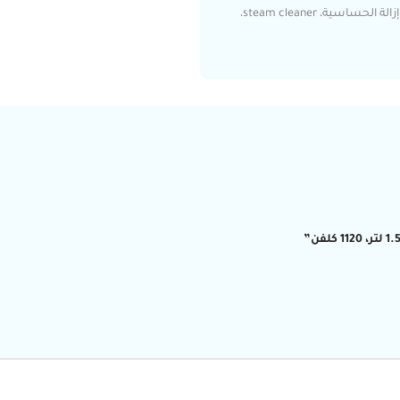
بيسيل، جهاز بخار، تنظيف بالبخار، جهاز تعقيم، منظف أرضيات بالبخار، إزالة الحساسية، steam cleaner،