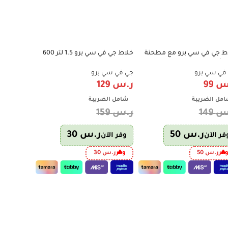
ط جي في سي برو مع مطحنة
خلاط جي في سي برو 1.5 لتر 600
-51%
-19%
-3
2×1 – أداء قوي متعدد الاستخدام
واط مع مطحنة – متعدد
الاستخدام – أسود – GVCB-2460
ستيل، وصول عا
في سي برو
جي في سي برو
دابليو بوك
س
99
ر.س
129
ر.س
279
مل الضريبة
شامل الضريبة
شامل الض
س
149
ر.س
159
ر.س
575
ر.س
50
ر.س
30
فر الآن
وفر الآن
وفر الآن
فر
ر.س
50
وفر
ر.س
30
وفر
ر.س