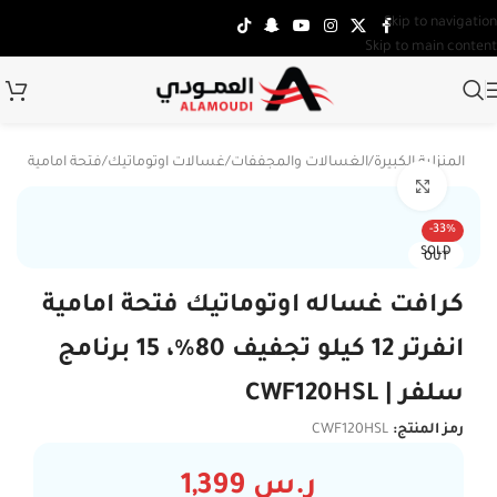
Skip to navigation
Skip to main content
جهزة المنزلية الكبيرة
/
الغسالات والمجففات
/
غسالات اوتوماتيك
/
فتحة امامية
Click to enlarge
-33%
SOLD
OUT
كرافت غساله اوتوماتيك فتحة امامية
انفرتر 12 كيلو تجفيف 80%، 15 برنامج
سلفر | CWF120HSL
رمز المنتج:
CWF120HSL
ر.س
1,399