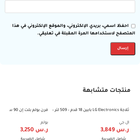
احفظ اسمي، بريدي الإلكتروني، والموقع الإلكتروني في هذا
المتصفح لاستخدامها المرة المقبلة في تعليقي.
منتجات متشابهة
ثلاجة LG Electronics بابين 18 قدم – 509 لتر –
-43%
-42%
إنفرتر – فضي | موديل LT19CBBSIN
مروحة وشواية – شاشة رقمي
– صناعة إيطالية – موديل B91-MIRR
ال جي
بولم
ر.س
3,849
ر.س
3,250
شامل الضريبة
شامل الضريبة