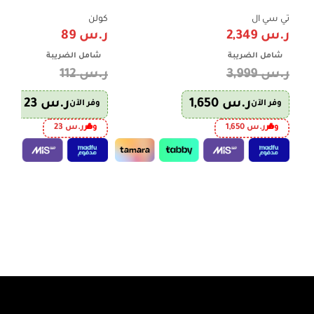
TV – 60Hz – تحكم صوتي – ضمان 3 سنوات
وتوزيع طاقة مثالي
تي سي ال
كولن
ر.س
2,349
ر.س
89
شامل الضريبة
شامل الضريبة
ر.س
3,999
ر.س
112
ر.س
1,650
ر.س
23
وفر الآن
وفر الآن
وفر
ر.س
1,650
وفر
ر.س
23
إضافة إلى السلة
إضافة إلى السلة