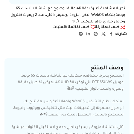
تجربة مشاهدة كبيرة بدقة 4K عالية الوضوح مع شاشة دانسات 65
بوصة بنظام WebOS الذكي، مزودة برسيفر داخلي، عدد 2 ريموت كنترول،
وحامل جداري جاهز للتركيب 📺✨
اضف للمقارنة
أضف لقائمة الأمنيات
شارك:
وصف المنتج
استمتع بتجربة مشاهدة متكاملة مع شاشة دانسات 65 بوصة
موديل DTD65UWS التي توفر دقة 4K UHD لعرض تفاصيل دقيقة
وصورة واضحة بألوان طبيعية 🌈🎬
يمنحك نظام التشغيل WebOS واجهة ذكية وسريعة تتيح لك
الوصول بسهولة إلى تطبيقات البث مثل نتفليكس ويوتيوب وغيرها،
لتستمتع بالمحتوى المفضل لديك دون تعقيد 📲🔥
تأتي الشاشة مزودة بـ رسيفر داخلي مدمج لاستقبال القنوات مباشرة
دون الحاجة إلى جهاز إضافي، مما يوفر مساحة وتنظيم أفضل.