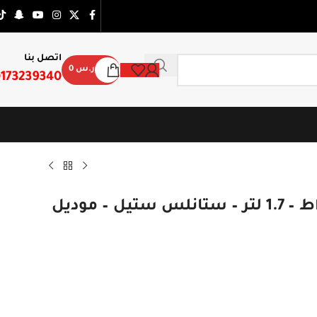
اتصل بنا
ر.س
0
173239340
غلاية ماء كهربائية دوتس 2200 واط – 1.7 لتر – ستانلس ستيل – موديل