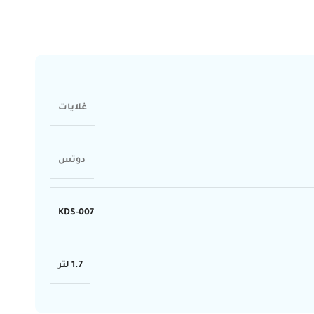
غلايات
دوتس
KDS-007
1.7 لتر