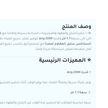
وصف المنتج
☕✨ حضّر الشاي والقهوة والمشروبات الساخنة بسرعة وكفاءة مع
غل
التي تأتي بسعة
1.7 لتر
وقدرة
2200 واط
لتوفير غليان سريع للمياه خل
الستانلس ستيل المقاوم للصدأ
مع تصميم أنيق يناسب جميع المطاب
أمان متقدمة تضمن استخدامًا مريحًا وآمنًا.
⭐ المميزات الرئيسية
⚡
قدرة 2200 واط
توفر غليانًا سريعًا وفعالًا للمياه، مما يوفر الوقت أثناء تحضير المشر
💧
سعة 1.7 لتر
سعة مناسبة للعائلات أو لتحضير عدة أكواب من الشاي والقهوة دفعة