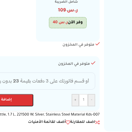
شامل الضريبة
ر.س
109
وفر الآن
ر.س
40
متوفر في المخزون
متوفر في المخزون
-
+
إضافة إ
ttle, 1.7 L, 221500 W, Silver, Stainless Steel Material Kds-007
اضف للمقارنة
أضف لقائمة الأمنيات