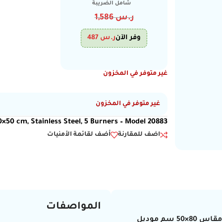
شامل الضريبة
ر.س
1,586
وفر الآن
ر.س
487
غير متوفر في المخزون
غير متوفر في المخزون
×50 cm, Stainless Steel, 5 Burners – Model 20883
اضف للمقارنة
أضف لقائمة الأمنيات
المواصفات
فرن جرين مقاس 80×50 سم موديل