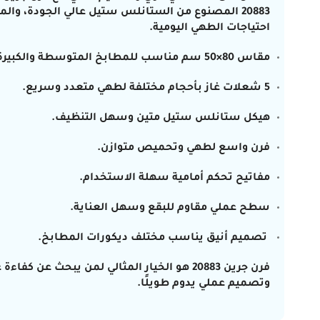
20883
المصنوع من
الستانلس ستيل
عالي الجودة، والمز
احتياجات الطهي اليومية.
مقاس 80×50 سم
مناسب للمطابخ المتوسطة والكبيرة
5 شعلات غاز
بأحجام مختلفة لطهي متعدد وسريع.
هيكل ستانلس ستيل
متين وسهل التنظيف.
فرن واسع
لطهي وتحميص متوازن.
مفاتيح تحكم أمامية سهلة الاستخدام
.
سطح عملي مقاوم للبقع
وسهل العناية.
تصميم أنيق يناسب مختلف ديكورات المطابخ.
فرن جرين 20883 هو الخيار المثالي لمن يبحث عن
كفاءة ع
وتصميم عملي يدوم طويلًا
.