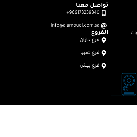
تواصل معنا
966173239340+
info@alamoudi.com.sa
الفروع
ات
فرع جازان
فرع صبيا
فرع بيش