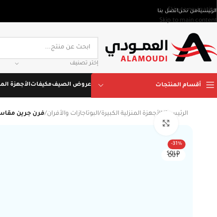
Skip to navigation
الرئيسية
من نحن
اتصل بنا
Skip to main content
إختر تصنيف
عروض الصيف
مكيفات
الأجهزة المن
أقسام المنتجات
الرئيسية
/
الأجهزة المنزلية الكبيرة
/
البوتاجازات والأفران
/
فرن جرين مقاس 80×50 سم ستانلس ستيل، 5 شعلات – موديل
Click to enlarge
-31%
SOLD
OUT