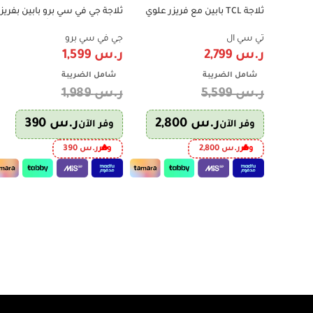
ثلاجة TCL بابين مع فريزر علوي
ثلاجة جي في سي برو بابين بفريزر
-20%
-50%
21.5 قدم – 606 لتر – إنفرتر – فضي –
علوي 15 قدم – لون أبيض |
750W
P787TMX
تي سي ال
جي في سي برو
ر.س
2,799
ر.س
1,599
شامل الضريبة
شامل الضريبة
ر.س
5,599
ر.س
1,989
ر.س
2,800
ر.س
390
وفر الآن
وفر الآن
وفر
ر.س
2,800
وفر
ر.س
390