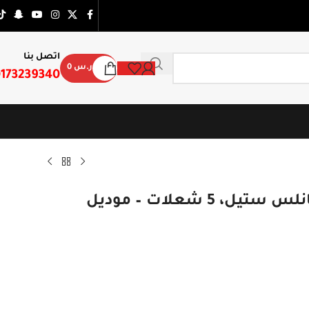
اتصل بنا
ر.س
0
173239340
فرن جرين مقاس 80×50 سم ستانلس ستيل، 5 شعلات – موديل