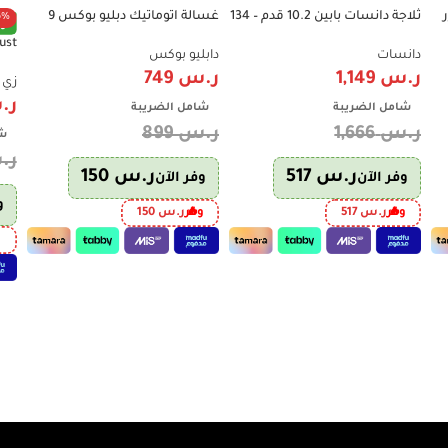
ثلاجة دانسات بابين 10.2 قدم – 134
غسالة اتوماتيك دبليو بوكس 9
6%
-17%
-31%
تو
 GVRF-
لتر – نظام تبريد ثلجي – تصميم
كيلو فتحة علوية رمادي – W.Box
عملي باللون الأبيض – موديل
WBTL12S Top Load
دانسات
دابليو بوكس
– 8 برامج – فضي – ZST100S
DAN1020DF
ر.س
1,149
ر.س
749
زي 
ر.
شامل الضريبة
شامل الضريبة
ر.س
1,666
ر.س
899
شا
ر.
ر.س
517
ر.س
150
وفر الآن
وفر الآن
و
وفر
ر.س
517
وفر
ر.س
150
و