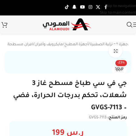
Skip to navigation
Skip to main content
ة
/
الأجهزة المنزلية الصغيرة
/
أجهزة المطبخ
/
مايكرويف وأفران
/
افران مسطحة
Click to enlarge
-23%
SOLD
OUT
جي في سي طباخ مسطح غاز 3
شعلات، تحكم بدرجات الحرارة، فضي
– GVGS-7113
رمز المنتج:
GVGS-7113
ر.س
199