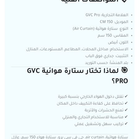
📋 المواصفات الفنية
العلامة التجارية: GVC Pro
الموديل: 150 CM
النوع: ستارة هوائية (Air Curtain)
المقاس: 150 سم
اللون: أبيض
الاستخدام: مداخل المحلات، المطاعم، المستودعات، المنازل
التثبيت: جداري فوق الباب
بلد المنشأ: حسب التوريد
🎯 لماذا تختار ستارة هوائية GVC
PRO؟
✔ تقلل دخول الهواء الخارجي بنسبة كبيرة
✔ تحافظ على كفاءة التكييف داخل المكان
✔ تمنع الحشرات والأتربة
✔ مناسبة للاستخدام التجاري والمنزلي
✔ تركيب سهل وتشغيل عملي
ستارة هوائية، air curtain، جي في سي برو، ستارة هواء 150 سم، عازل