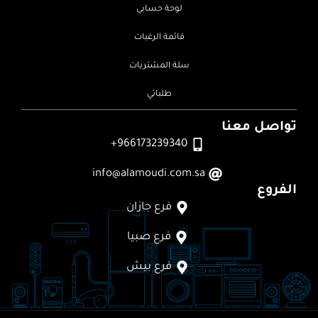
لوحة حسابي
قائمة الرغبات
سلة المشتريات
طلباتي
تواصل معنا
966173239340+
info@alamoudi.com.sa
الفروع
فرع جازان
فرع صبيا
فرع بيش