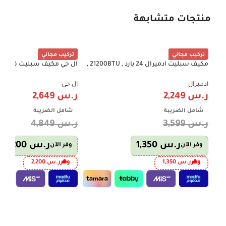
منتجات متشابهة
تركيب مجاني
تركيب مجاني
مكيف سبليت ادميرال 24 بارد , 21200BTU ,
-45%
-38%
ريش ذهبية , واي فاي , تنظيف ذاتي
بارد فقط، إنفرتر، موفر للط
– ND182C0.NK0
ADS24KCNP
ادميرال
ال جي
ر.س
2,249
ر.س
2,649
شامل الضريبة
شامل الضريبة
ر.س
3,599
ر.س
4,849
ر.س
1,350
ر.س
2,200
وفر الآن
وفر الآن
وفر
ر.س
1,350
وفر
ر.س
2,200
إضافة إلى السلة
إضافة إلى السلة