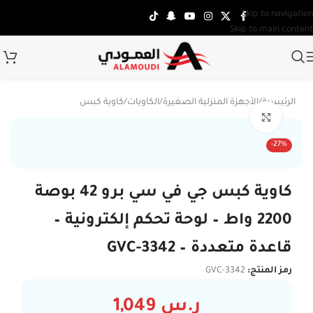
Skip to navigation
Skip to main content
الرئيسية
/
الأجهزة المنزلية الصغيرة
/
الكاويات
/
كاوية كبس
Click to enlarge
-27%
كاوية كبس جي في سي برو 42 بوصة
2200 واط – لوحة تحكم إلكترونية –
قاعدة متعددة – GVC-3342
رمز المنتج:
GVC-3342
ر.س
1,049