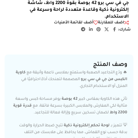
جي في سي برو 42 بوصة بقوة 2200 واط، شاشة
إلكترونية ذكية وقاعدة متعددة لراحة وسرعة في
الاستخدام.
اضف للمقارنة
أضف لقائمة الأمنيات
شارك:
وصف المنتج
🔥 ودّع التجاعيد الصعبة واستمتع بملابس ناعمة وأنيقة مع
كاوية
الكبس من جي في سي برو
المصممة لتمنحك أداءً احترافيًا في
المنزل أو الاستخدام التجاري.
تأتي هذه الكاوية بمقاس كبير
42 بوصة
يوفر مساحة كبس واسعة
مثالية لكي المفارش والملابس الكبيرة بسرعة فائقة، مع
قدرة قوية
2200 واط
لضمان تسخين سريع وإزالة فعالة للتجاعيد.
💡 تتميز بـ
لوحة تحكم إلكترونية ذكية
تتيح ضبط الحرارة والوقت
بدقة حسب نوع القماش، مما يحافظ على ملابسك من التلف