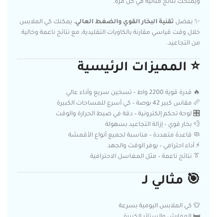
ويمنحك نتائج مثالية في كل مرة.
✨ بفضل
تقنية البخار القوي والضغط العالي
، يمكنك كي الملابس
خلال وقت قياسي مقارنة بالكاويات التقليدية، مع نتائج ناعمة وخالية
من التجاعيد.
⭐
المميزات الرئيسية
🔥 قدرة قوية 2200 واط – تسخين سريع وأداء عالي
📏 مقاس كبير 42 بوصة – كي أسرع للمساحات الكبيرة
🎛️ لوحة تحكم إلكترونية – دقة في ضبط الحرارة والوقت
💨 بخار قوي – إزالة التجاعيد بسهولة
🧼 قاعدة متعددة – مناسبة لجميع أنواع الأقمشة
⚡ أداء احترافي – يوفر الوقت والجهد
👔 نتائج ناعمة – مثل المغاسل الاحترافية
🎯
مثالي لـ
👕 كي الملابس اليومية بسرعة
🛏️ المفارش والستائر الكبيرة