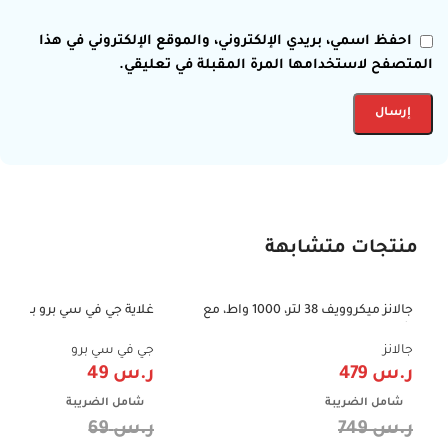
احفظ اسمي، بريدي الإلكتروني، والموقع الإلكتروني في هذا
المتصفح لاستخدامها المرة المقبلة في تعليقي.
منتجات متشابهة
جالانز ميكروويف 38 لتر، 1000 واط، مع
-29%
-36%
شواية – D100N38AL-G6
تصميم عملي – استخدام يوم
GVCKT-3720H
جالانز
جي في سي برو
ر.س
479
ر.س
49
شامل الضريبة
شامل الضريبة
ر.س
749
ر.س
69