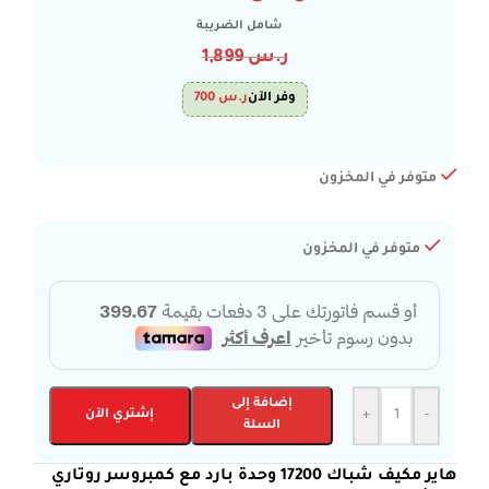
شامل الضريبة
ر.س
1,899
وفر الآن
ر.س
700
متوفر في المخزون
متوفر في المخزون
إضافة إلى
-
+
إشتري الآن
السلة
هاير مكيف شباك 17200 وحدة بارد مع كمبروسر روتاري