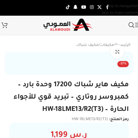
Skip to navigation
Skip to main content
الرئيسية
/
مكيفات
/
مكيف شباك
Click to enlarge
-37%
مكيف هاير شباك 17200 وحدة بارد –
كمبروسر روتاري – تبريد قوي للأجواء
الحارة – HW-18LME13/R2(T3)
رمز المنتج:
HW-18LME13/R2(T3)
ر.س
1,199