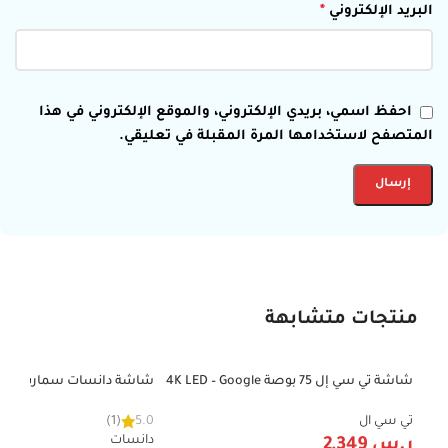
البريد الإلكتروني
*
احفظ اسمي، بريدي الإلكتروني، والموقع الإلكتروني في هذا
المتصفح لاستخدامها المرة المقبلة في تعليقي.
منتجات متشابهة
شاشة تي سي إل 75 بوصة 4K LED – Google
-28%
-41%
TV – 60Hz – تحكم صوتي – ضمان 3 سنوات
نظام Android 15 –
جداري – موديل DTD70BU/A15
تي سي ال
5.0
(1)
دانسات
ر.س
2,349