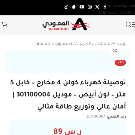
Skip to navigation
Skip to main content
الرئيسية
/
الشاشات و الصوتيات
/
إكسسوارات الشاشات
Click to enlarge
-21%
توصيلة كهرباء كولن 4 مخارج – كابل 5
متر – لون أبيض – موديل 301100004 |
أمان عالي وتوزيع طاقة مثالي
رمز المنتج:
301100004
ر.س
89