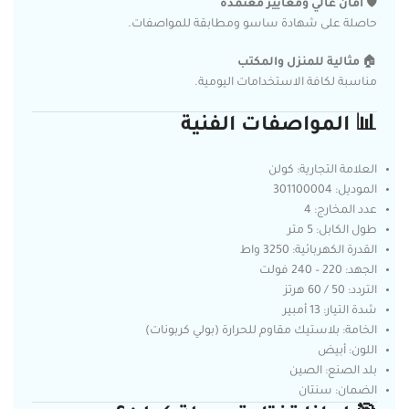
🛡️
أمان عالي ومعايير معتمدة
حاصلة على شهادة ساسو ومطابقة للمواصفات.
🏠
مثالية للمنزل والمكتب
مناسبة لكافة الاستخدامات اليومية.
📊 المواصفات الفنية
العلامة التجارية: كولن
الموديل: 301100004
عدد المخارج: 4
طول الكابل: 5 متر
القدرة الكهربائية: 3250 واط
الجهد: 220 – 240 فولت
التردد: 50 / 60 هرتز
شدة التيار: 13 أمبير
الخامة: بلاستيك مقاوم للحرارة (بولي كربونات)
اللون: أبيض
بلد الصنع: الصين
الضمان: سنتان