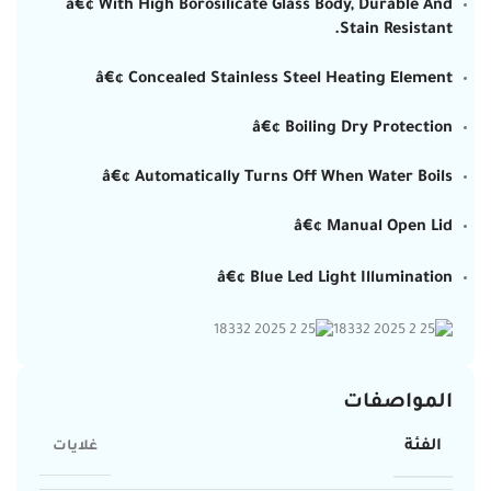
â€¢ With High Borosilicate Glass Body, Durable And
Stain Resistant.
â€¢ Concealed Stainless Steel Heating Element
â€¢ Boiling Dry Protection
â€¢ Automatically Turns Off When Water Boils
â€¢ Manual Open Lid
â€¢ Blue Led Light Illumination
المواصفات
الفئة
غلايات