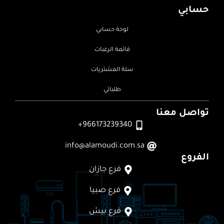
حسابي
لوحة حسابي
قائمة الرغبات
سلة المشتريات
طلباتي
تواصل معنا
966173239340+
info@alamoudi.com.sa
الفروع
فرع جازان
فرع صبيا
فرع بيش