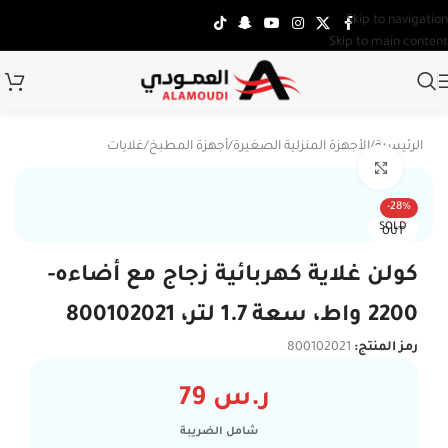
Skip to navigation
Skip to main content
الرئيسية
/
الأجهزة المنزلية الصغيرة
/
أجهزة المطبخ
/
غلايات
Click to enlarge
-28%
SOLD
OUT
كولن غلاية كهربائية زجاج مع أضاءه-
2200 واط، سعة 1.7 لتر، 800102021
رمز المنتج:
800102021
ر.س
79
شامل الضريبة