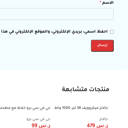
الاسم
*
احفظ اسمي، بريدي الإلكتروني، والموقع الإلكتروني في هذا
منتجات متشابهة
جالانز ميكروويف 38 لتر، 1000 واط،
جي في سي برو خلاط مع مطحنة 
-34%
-36%
مع شواية – D100N38AL-G6
2 سرعات – 400 واط – 1.6 ليتر –
أبيض – GVCB-440
جالانز
جي في سي برو
ر.س
479
ر.س
99