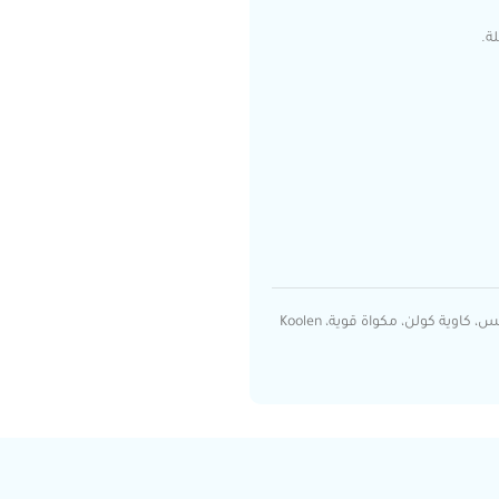
ة.
مكواة كولن، مكواة جافة ثقيلة، مكواة 2 كيلو، مكواة ذهبية، مكواة ملابس، كاوية كولن، مكواة قوية، Koolen