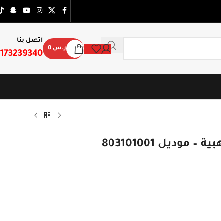
اتصل بنا
ر.س
0
173239340
موديل 803101001