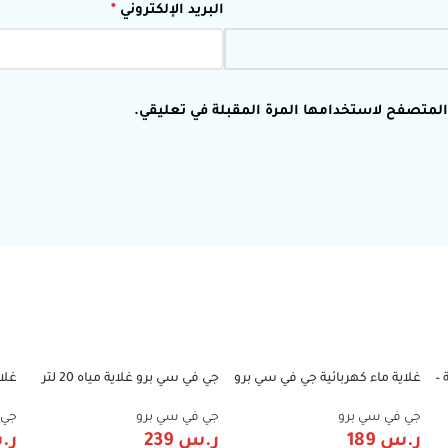
البريد الإلكتروني
*
 المتصفح لاستخدامها المرة المقبلة في تعليقي.
–
غلاية ماء كهربائية جي في سي برو
جي في سي برو غلاية مياه 20 لتر
غلا
1%
-32%
-32%
8 لتر – ستانلس ستيل 1600 واط –
2000 واط – GVCBK-2020SS
توزيع بصنبور | GVCBK-2008SS
ستيل – S
جي في سي برو
جي في سي برو
جي 
ر.س
189
ر.س
239
ر.