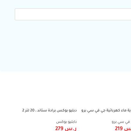
ية ماء كهربائية جي في سي برو
دبليو بوكس برادة ستاند ، 20 لتر 2
-51%
-51%
-3
– 15 لتر – 2000 واط – ستانلس
صنبور 550 – أسود، ستانسل
بارد / ساخن أب
GVCBK-2015S
ستيل، وصول عادي- KWD-708
في سي برو
دابليو بوكس
دابليو بوك
س
219
ر.س
279
ر.س
279