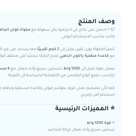
وصف المنتج
👕✨ احصل على نتائج كي احترافية بكل سهولة مع
مكواة كولن الجافة
وثابت يناسب الاستخدام اليومي.
تتميز المكواة بوزن ثقيل يصل إلى
2 كجم تقريبًا
مما يساعد على فرد ال
مع
قاعدة مطلية باللون الذهبي
تمنح انزلاقًا سلسًا على مختلف أنو
تعمل بقوة تصل إلى
1200 واط
لتسخين سريع وأداء فعال، مع
6 مستويات للتحكم بدرجة الحرارة
لتناسب جميع أنواع الملابس من الأقمشة الحساسة إلى الثقيلة.
كما تأتي بتصميم عملي مزود بمؤشر ضوئي وقاعدة مستقرة ونظام حماي
استخدام آمن ومريح.
⭐ المميزات الرئيسية
⚡
قوة 1200 واط
تسخين سريع وأداء فعال لإزالة التجاعيد.