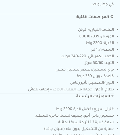
في جهاز واحد.
⚙️
المواصفات الفنية:
العلامة التجارية: كولن
الموديل: 800102039
القدرة: 2200 واط
السعة: 1.7 لتر
الجهد الكهربائي: 220–240 فولت
التردد: 50/60 هرتز
نوع التسخين: عنصر تسخين مخفي
قاعدة: دوران 360 درجة
اللون/التصميم: تأثير رخامي
نظام الأمان: حماية من الغليان الجاف + إيقاف تلقائي
⭐
المميزات الرئيسية:
غليان سريع بفضل قدرة 2200 واط
تصميم رخامي أنيق يضيف لمسة فاخرة للمطبخ
سعة كبيرة 1.7 لتر مناسبة للعائلة
حماية من التشغيل بدون ماء (غليان جاف)