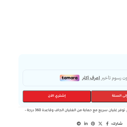
لى السلة
إشتري الآن
غلاية كولن بتصميم رخامي أنيق وقدرة 2200 واط وسعة 1.7 لتر، توفر غليان سريع مع حماية من الغليان الجاف وقاعدة 360 درجة –
شارك: