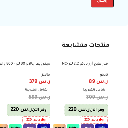
منتجات متشابهة
قدر طبخ أرز نادكو 2.2 لتر NC-
ميكرويف جالانز 30 لتر 
-37%
-71%
522DR – جهاز طهي الأرز وسلق
فضي – موديل 0AP-ZJ
الخضار
عملي وتسخين سريع
نادكو
جالانز
ر.س
89
ر.س
379
شامل الضريبة
شامل الضريبة
ر.س
309
ر.س
599
ر.س
220
ر.س
220
وفر الآن
وفر الآن
وفر
ر.س
220
وفر
ر.س
220