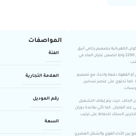
المواصفات
لن الكهربائية بتصميم رخامي أنيق
الفئة
يجمع بين الأداء العالي والمظهر العصري. تأتي الغلاية بقدرة قوية تبلغ 2200 واط لتضمن غليان الماء في
تب.
ب من الشاي أو القهوة دفعة واحدة، مع تصميم
العلامة التجارية
. كما تحتوي على عنصر تسخين
رسبات.
رقم الموديل
ان الجاف، حيث يتم إيقاف التشغيل
 عند الغليان. كما تأتي بقاعدة دوران
لتخزين السلك للحفاظ على ترتيب
السعة
ع بين الأداء القوي والشكل العصري