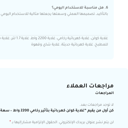
6. هل مناسبة للاستخدام اليومي؟
بالتأكيد، تصميمها العملي وسعتها يجعلها مثالية للاستخدام اليومي ف
للمطبخ، غلاية كهربائية حديثة، غلاية شاي وقهوة
مراجعات العملاء
المراجعات
لا توجد مراجعات بعد.
كن أول من يقيم “غلاية كولن كهربائية بتأثير رخامي 2200 واط – سعة 1.7 لتر – تصميم أنيق مع حماية أمان – موديل 800102039”
*
لن يتم نشر عنوان بريدك الإلكتروني.
الحقول الإلزامية مشار إليها بـ