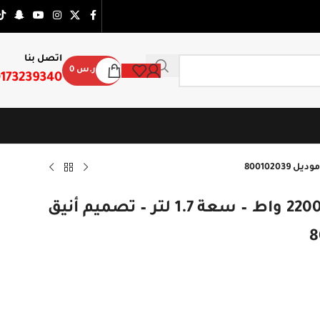
اتصل بنا
ر.س
0
173239340
غلاية كولن كهربائية بتأثير رخامي 2200 واط – سعة 1.7 لتر – تصميم أنيق