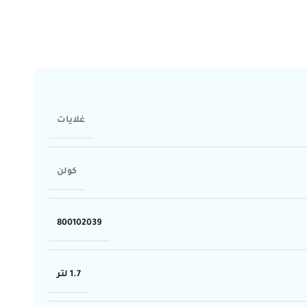
غلايات
كولن
800102039
1.7 لتر