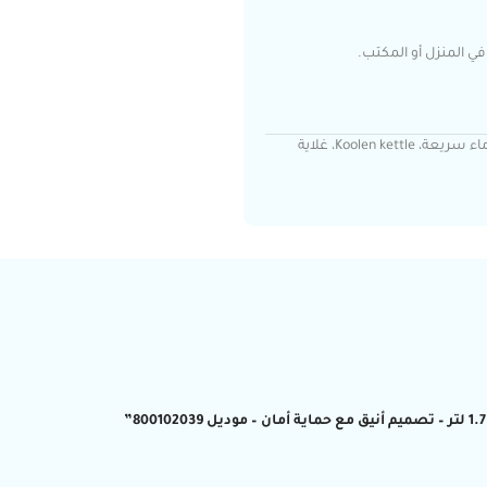
ي المنزل أو المكتب.
غلاية كولن، غلاية كهربائية رخامي، غلاية 2200 واط، غلاية 1.7 لتر، غلاية ماء سريعة، Koolen kettle، غلاية