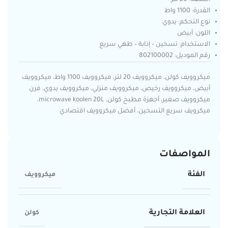
القدرة: 1100 واط
نوع التحكم: يدوي
اللون: أبيض
الاستخدام: تسخين – إذابة – طهي سريع
رقم الموديل: 802100002
ميكروويف كولن، ميكروويف 20 لتر، ميكروويف 1100 واط، ميكروويف
أبيض، ميكروويف رخيص، ميكروويف منزلي، ميكروويف يدوي، فرن
ميكروويف صغير، أجهزة مطبخ كولن، microwave koolen 20L،
ميكرويف سريع التسخين، أفضل ميكروويف اقتصادي
المواصفات
الفئة
ميكروويف
العلامة التجارية
كولن