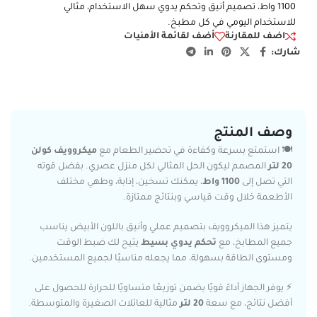
1100 واط، تصميم أنيق وتحكم يدوي سهل الاستخدام، مثالي
للاستخدام اليومي في كل مطبخ.
اضف للمقارنة
أضف لقائمة الأمنيات
شارك:
وصف المنتج
🍽️ استمتع بسرعة وكفاءة في تحضير الطعام مع
ميكروويف كولن
20 لتر
المصمم ليكون الحل المثالي لكل منزل عصري. بفضل قوته
التي تصل إلى
1100 واط
، يمكنك تسخين، إذابة، وطهي مختلف
الأطعمة خلال وقت قياسي وبنتائج ممتازة.
يتميز هذا الميكروويف بتصميم عملي وأنيق باللون الأبيض يناسب
جميع المطابخ، مع
تحكم يدوي بسيط
يتيح لك ضبط الوقت
ومستوى الطاقة بسهولة، مما يجعله مناسبًا لجميع المستخدمين.
⚡ يوفر الجهاز أداءً قويًا يضمن توزيعًا متساويًا للحرارة للحصول على
أفضل نتائج، مع سعة
20 لتر
مثالية للعائلات الصغيرة والمتوسطة.