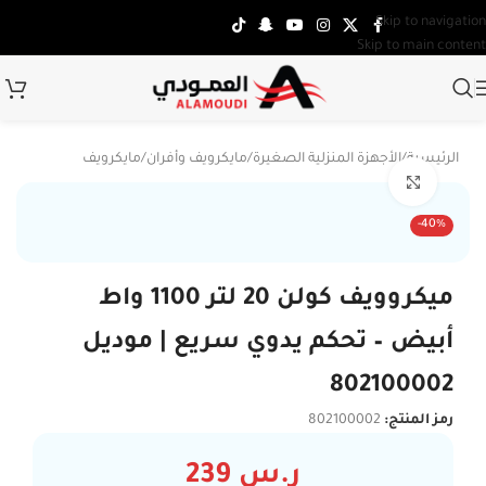
Skip to navigation
Skip to main content
الرئيسية
/
الأجهزة المنزلية الصغيرة
/
مايكرويف وأفران
/
مايكرويف
Click to enlarge
-40%
ميكروويف كولن 20 لتر 1100 واط
أبيض – تحكم يدوي سريع | موديل
802100002
رمز المنتج:
802100002
ر.س
239