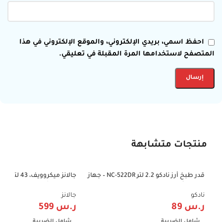
احفظ اسمي، بريدي الإلكتروني، والموقع الإلكتروني في هذا
المتصفح لاستخدامها المرة المقبلة في تعليقي.
منتجات متشابهة
قدر طبخ أرز نادكو 2.2 لتر NC-522DR – جهاز
-25%
-71%
طهي الأرز وسلق الخضار
وظيفة الشوي – D10043AP-B9
نادكو
جالانز
ر.س
89
ر.س
599
شامل الضريبة
شامل الضريبة