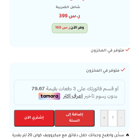
شامل الضريبة
ر.س
399
وفر الآن
ر.س
160
متوفر في المخزون
متوفر في المخزون
إضافة إلى
-
+
إشتري الآن
السلة
🔥 سخّن واطبخ وجباتك خلال دقائق مع ميكروويف كولن 20 لتر بقدرة