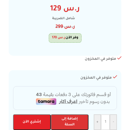
ر.س
129
شامل الضريبة
ر.س
299
وفر الآن
ر.س
170
متوفر في المخزون
متوفر في المخزون
إضافة إلى
-
+
إشتري الآن
السلة