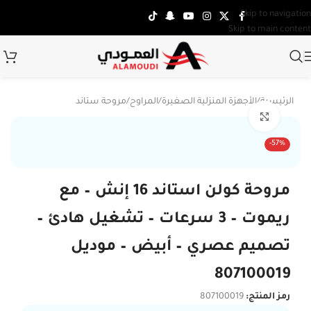
Skip to navigation
Skip to main content
الرئيسية
/
الأجهزة المنزلية الصغيرة
/
المراوح
/
مروحة ستاند
Click to enlarge
-57%
مروحة كولن استاند 16 إنش – مع
ريموت – 3 سرعات – تشغيل هادئ –
تصميم عصري – أبيض – موديل
807100019
رمز المنتج:
807100019