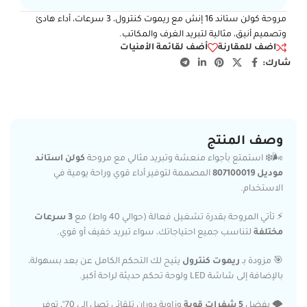
مروحة كولن ستاند 16 إنش مع ريموت كنترول، 3 سرعات، أداء هادئ
وتصميم أنيق، مثالية لتبريد الغرف والمكاتب.
اضف للمقارنة
أضف لقائمة الأمنيات
شارك:
وصف المنتج
🌬️❄️ استمتع بأجواء منعشة وتبريد مثالي مع مروحة
كولن استاند
موديل 807100019
المصممة لتوفير أداء قوي وراحة يومية في
الاستخدام.
⚡ تأتي المروحة بقدرة تشغيل فعالة (حوالي 40 واط) مع
3 سرعات
مختلفة
لتناسب جميع احتياجاتك، سواء تبريد خفيف أو قوي.
🎯 مزودة بـ
ريموت كنترول
يتيح لك التحكم الكامل عن بعد بسهولة،
بالإضافة إلى شاشة LED ولوحة تحكم حديثة لراحة أكبر.
🌪️ بفضل
5 شفرات قوية
وزاوية دوران تلقائي تصل إلى 70°، توفر