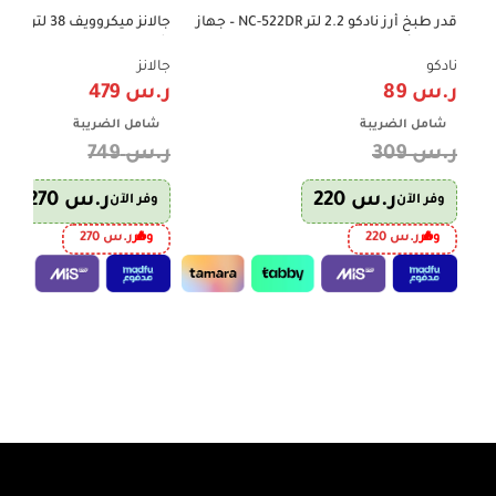
قدر طبخ أرز نادكو 2.2 لتر NC-522DR – جهاز
-36%
-71%
طهي الأرز وسلق الخضار
شواية – D100N38AL-G6
نادكو
جالانز
ر.س
89
ر.س
479
شامل الضريبة
شامل الضريبة
ر.س
309
ر.س
749
ر.س
220
ر.س
270
وفر الآن
وفر الآن
وفر
ر.س
220
وفر
ر.س
270
إضافة إلى السلة
إضافة إلى السلة