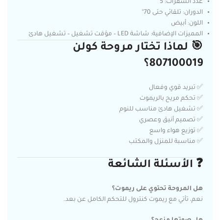
عدد الشفرات: 5
الدوران: تلقائي حتى 70°
اللون: أبيض
المميزات الإضافية: شاشة LED – مؤقت تشغيل – تشغيل هادئ
🎯 لماذا تختار مروحة كولن
807100019؟
✅ تبريد قوي وفعال
✅ تحكم مريح بالريموت
✅ تشغيل هادئ مناسب للنوم
✅ تصميم أنيق وعصري
✅ توزيع هواء واسع
✅ مناسبة للمنزل والمكتب
❓ الأسئلة الشائعة
هل المروحة تحتوي على ريموت؟
نعم، تأتي مع ريموت كنترول للتحكم الكامل عن بعد.