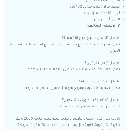
القدرة: 1600 – 2000 واط
سعة خزان الماء: حوالي 180 مل
نوع القاعدة: سيراميك
اللون: أبيض + أزرق
❓
الأسئلة الشائعة
🔹 هل تناسب جميع أنواع الأقمشة؟
نعم، يمكن استخدامها مع مختلف الأقمشة مع إمكانية التحكم بدرجة
الحرارة.
🔹 هل توفر بخار قوي؟
نعم، توفر بخارًا مستمرًا يساعد على إزالة التجاعيد بسهولة.
🔹 هل سهلة الاستخدام؟
نعم، تصميمها خفيف ومريح مع سلك مرن لسهولة الحركة.
🔹 هل تحتاج وقت طويل للتسخين؟
لا، تسخن بسرعة بفضل القدرة العالية.
كاوية بخار، كولن، مكواة ملابس، كاوية سيراميك، كاوية 2000 واط،
مكواة بخار قوية، كاوية منزلية، Steam Iron Koolen، مكواة سريعة،