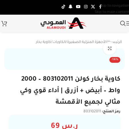
Skip to navigation
Skip to main content
الرئيسية
/
الأجهزة المنزلية الصغيرة
/
الكاويات
/
كاوية بخار
Click to enlarge
-14%
كاوية بخار كولن 803102011 – 2000
واط – أبيض + أزرق | أداء قوي وكي
مثالي لجميع الأقمشة
رمز المنتج:
803102011
ر.س
69