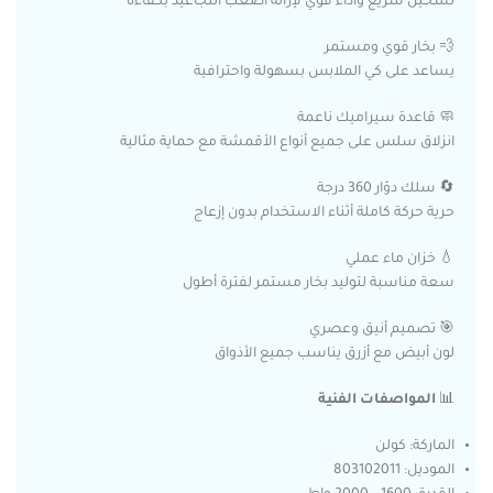
تسخين سريع وأداء قوي لإزالة أصعب التجاعيد بكفاءة
💨 بخار قوي ومستمر
يساعد على كي الملابس بسهولة واحترافية
🧼 قاعدة سيراميك ناعمة
انزلاق سلس على جميع أنواع الأقمشة مع حماية مثالية
🔄 سلك دوّار 360 درجة
حرية حركة كاملة أثناء الاستخدام بدون إزعاج
💧 خزان ماء عملي
سعة مناسبة لتوليد بخار مستمر لفترة أطول
🎯 تصميم أنيق وعصري
لون أبيض مع أزرق يناسب جميع الأذواق
📊
المواصفات الفنية
الماركة: كولن
الموديل: 803102011