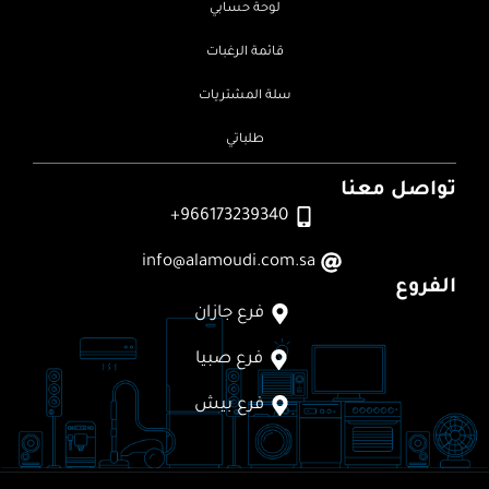
لوحة حسابي
قائمة الرغبات
سلة المشتريات
طلباتي
تواصل معنا
966173239340+
info@alamoudi.com.sa
الفروع
فرع جازان
فرع صبيا
فرع بيش