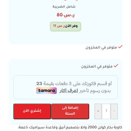
شامل الضريبة
ر.س
80
وفر الآن
ر.س
11
متوفر في المخزون
متوفر في المخزون
إضافة إلى
-
+
إشتري الآن
السلة
كاوية بخار كولن 2000 واط بتصميم أنيق وقاعدة سيراميك ناعمة،