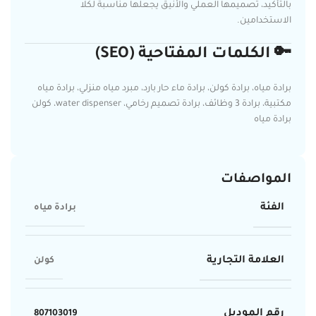
بالتأكيد، تصميمها العملي والأنيق يجعلها مناسبة لكلا
الاستخدامين.
🔑 الكلمات المفتاحية (SEO)
برادة مياه، برادة كولن، برادة ماء حار بارد، مبرد مياه منزلي، برادة مياه
مكتبية، برادة 3 وظائف، برادة تصميم رخامي، water dispenser، كولن
برادة مياه
المواصفات
الفئة
برادة مياه
العلامة التجارية
كولن
رقم الموديل
807103019