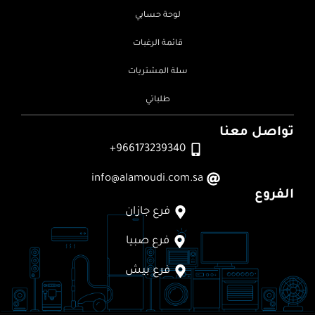
لوحة حسابي
قائمة الرغبات
سلة المشتريات
طلباتي
تواصل معنا
966173239340+
info@alamoudi.com.sa
الفروع
فرع جازان
فرع صبيا
فرع بيش