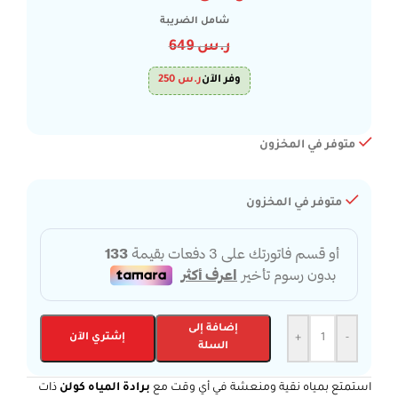
شامل الضريبة
ر.س
649
وفر الآن
ر.س
250
متوفر في المخزون
متوفر في المخزون
إضافة إلى
-
+
إشتري الآن
السلة
استمتع بمياه نقية ومنعشة في أي وقت مع
برادة المياه كولن
ذات