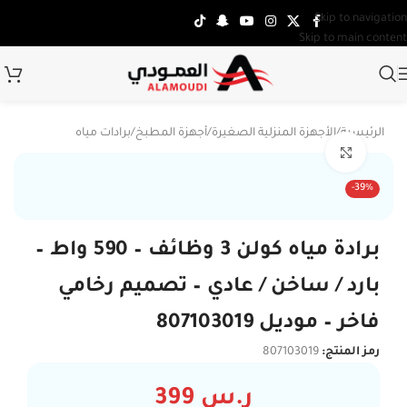
Skip to navigation
Skip to main content
الرئيسية
/
الأجهزة المنزلية الصغيرة
/
أجهزة المطبخ
/
برادات مياه
Click to enlarge
-39%
برادة مياه كولن 3 وظائف – 590 واط –
بارد / ساخن / عادي – تصميم رخامي
فاخر – موديل 807103019
رمز المنتج:
807103019
ر.س
399