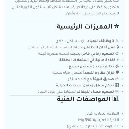
كما تتميز بكفاءة عالية في استهلاك الطاقة ونظام تبريد وتسخين
متطور يحافظ على درجة حرارة الماء بشكل ثابت، لتكون الخيار المثالي
للاستخدام اليومي بكل راحة وأمان.
⭐ المميزات الرئيسية
💧
3 وظائف للمياه
: بارد – ساخن – عادي
🔒
قفل أمان للأطفال
: حماية إضافية خاصة للماء الساخن
🎨
تصميم رخامي فاخر
: يضيف لمسة عصرية أنيقة
⚡
كفاءة عالية في استهلاك الطاقة
🧊
نظام تبريد وتسخين سريع
🛡️
خزان مقاوم للصدأ
لضمان مياه صحية
🌱
صديق للبيئة
مع أداء مستقر
🎛️
تحكم سهل ودقيق بدرجات الحرارة
🧼
تصميم مضاد للجفاف
للحفاظ على جودة المياه
📊 المواصفات الفنية
العلامة التجارية: كولن
القدرة الكهربائية: 590 واط
عدد الوظائف: 3 (حار / بارد / عادي)