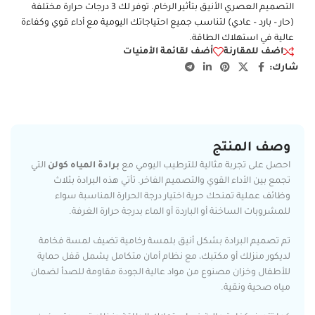
التصميم العصري الأنيق بتأثير الرخام. توفر لك 3 درجات حرارة مختلفة
(حار – بارد – عادي) لتناسب جميع احتياجاتك اليومية مع أداء قوي وكفاءة
عالية في استهلاك الطاقة.
اضف للمقارنة
أضف لقائمة الأمنيات
شارك:
وصف المنتج
احصل على تجربة مثالية للترطيب اليومي مع
برادة المياه كولن
التي
تجمع بين الأداء القوي والتصميم الفاخر. تأتي هذه البرادة بثلاث
وظائف عملية تمنحك حرية اختيار درجة الحرارة المناسبة سواء
للمشروبات الساخنة أو الباردة أو الماء بدرجة حرارة الغرفة.
تم تصميم البرادة بشكل أنيق بلمسة رخامية تضيف لمسة فخامة
لديكور منزلك أو مكتبك، مع نظام أمان متكامل يشمل قفل حماية
للأطفال وخزان مصنوع من مواد عالية الجودة مقاومة للصدأ لضمان
مياه صحية ونقية.