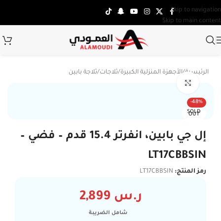
Skip to navigation
Skip to main content
الرئيسية
/
الأجهزة المنزلية الكبيرة
/
ثلاجات
/
ثلاجة بابين
Click to enlarge
-48%
SOLD
OUT
إل جي بابين، انفرتر 15.4 قدم – فضي –
LT17CBBSIN
رمز المنتج:
LT17CBBSIN
ر.س
2,899
شامل الضريبة