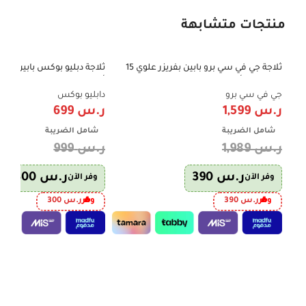
منتجات متشابهة
ثلاجة جي في سي برو بابين بفريزر علوي 15
-30%
-20%
قدم – لون أبيض | GVRF-750W
أبيض – موديل WBR138
جي في سي برو
دابليو بوكس
ر.س
1,599
ر.س
699
شامل الضريبة
شامل الضريبة
ر.س
1,989
ر.س
999
ر.س
390
ر.س
300
وفر الآن
وفر الآن
وفر
ر.س
390
وفر
ر.س
300
إضافة إلى السلة
إضافة إلى السلة