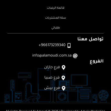
قائمة الرغبات
سلة المشتريات
طلباتي
تواصل معنا
966173239340+
info@alamoudi.com.sa
الفروع
فرع جازان
فرع صبيا
فرع بيش