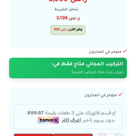
ر.س
2,699
شامل الضريبة
ر.س
3,199
وفر الآن
ر.س
500
متوفر في المخزون
التركيب المجاني متاح فقط في:
جيزان، جدة، مكة، الرياض، المدينة
متوفر في المخزون