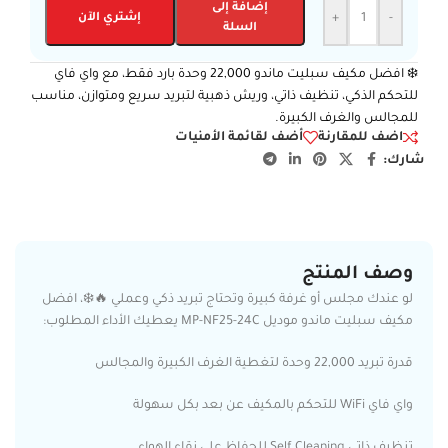
إضافة إلى
-
+
إشتري الآن
السلة
❄️ افضل مكيف سبليت ماندو 22,000 وحدة بارد فقط، مع واي فاي
للتحكم الذكي، تنظيف ذاتي، وريش ذهبية لتبريد سريع ومتوازن، مناسب
للمجالس والغرف الكبيرة.
اضف للمقارنة
أضف لقائمة الأمنيات
شارك:
وصف المنتج
لو عندك مجلس أو غرفة كبيرة وتحتاج تبريد ذكي وعملي 🔥❄️، افضل
مكيف سبليت ماندو موديل MP-NF25-24C يعطيك الأداء المطلوب:
قدرة تبريد 22,000 وحدة لتغطية الغرف الكبيرة والمجالس
واي فاي WiFi للتحكم بالمكيف عن بعد بكل سهولة
تنظيف ذاتي Self Cleaning للحفاظ على نقاء الهواء