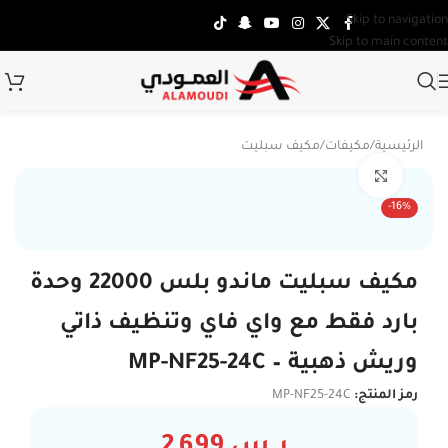
Skip to navigation
Skip to main content
الرئيسية
/
مكيفات
/
مكيف سبليت
Click to enlarge
تركي
-16%
مكيف سبليت ماندو بلس 22000 وحدة
بارد فقط مع واي فاي وتنظيف ذاتي
وريش ذهبية – MP-NF25-24C
رمز المنتج:
MP-NF25-24C